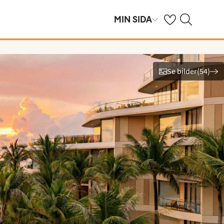
Se dina sparade h
Sök på ving.se
MIN SIDA
Se bilder
(
54
)