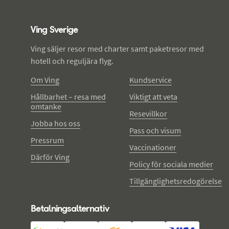
Ving - sidfot
Ving Sverige
Ving säljer resor med charter samt paketresor med
hotell och reguljära flyg.
Om Ving
Kundservice
Hållbarhet – resa med
Viktigt att veta
omtanke
Resevillkor
Jobba hos oss
Pass och visum
Pressrum
Vaccinationer
Därför Ving
Policy för sociala medier
Tillgänglighetsredogörelse
Betalningsalternativ