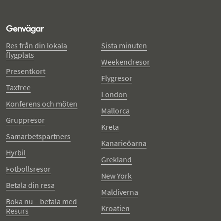
Genvägar
Res från din lokala
Sista minuten
flygplats
Weekendresor
Presentkort
Flygresor
Taxfree
London
Konferens och möten
Mallorca
Gruppresor
Kreta
Samarbetspartners
Kanarieöarna
Hyrbil
Grekland
Fotbollsresor
New York
Betala din resa
Maldiverna
Boka nu – betala med
Kroatien
Resurs