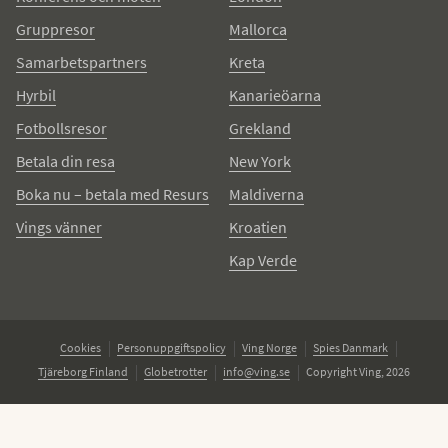
Gruppresor
Mallorca
Samarbetspartners
Kreta
Hyrbil
Kanarieöarna
Fotbollsresor
Grekland
Betala din resa
New York
Boka nu – betala med Resurs
Maldiverna
Vings vänner
Kroatien
Kap Verde
Cookies
Personuppgiftspolicy
Ving Norge
Spies Danmark
Tjäreborg Finland
Globetrotter
info@ving.se
Copyright Ving, 2026