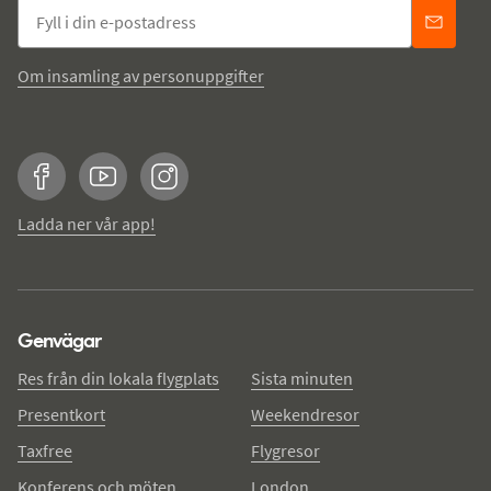
Om insamling av personuppgifter
Facebook
YouTube
Instagram
Ladda ner vår app!
Genvägar
Res från din lokala flygplats
Sista minuten
Presentkort
Weekendresor
Taxfree
Flygresor
Konferens och möten
London