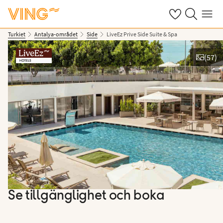
Se dina sparade
Sök på ving.s
Meny
Turkiet
Antalya-området
Side
LiveEz Prive Side Suite & Spa
(
57
)
Se bilder
Se tillgänglighet och boka