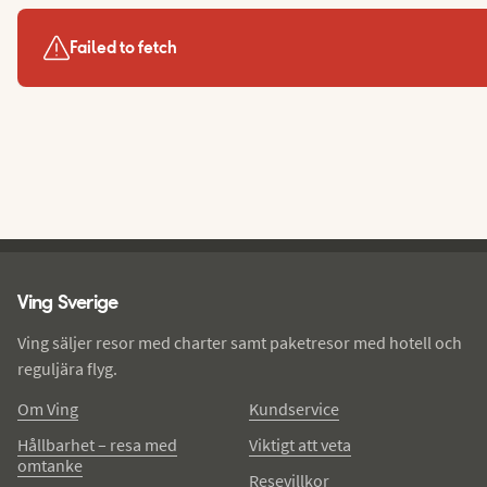
Failed to fetch
Ving - sidfot
Ving Sverige
Ving säljer resor med charter samt paketresor med hotell och
reguljära flyg.
Om Ving
Kundservice
Hållbarhet – resa med
Viktigt att veta
omtanke
Resevillkor