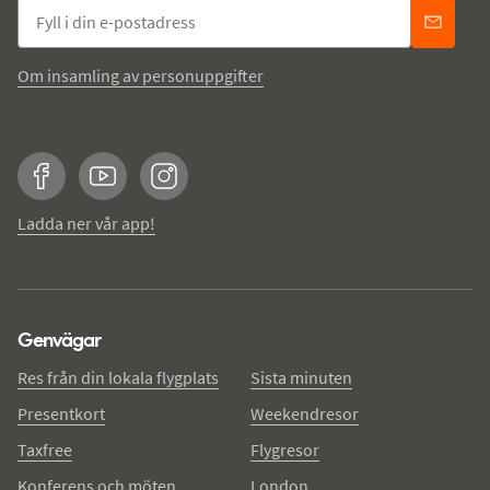
Om insamling av personuppgifter
Facebook
YouTube
Instagram
Ladda ner vår app!
Genvägar
Res från din lokala flygplats
Sista minuten
Presentkort
Weekendresor
Taxfree
Flygresor
Konferens och möten
London