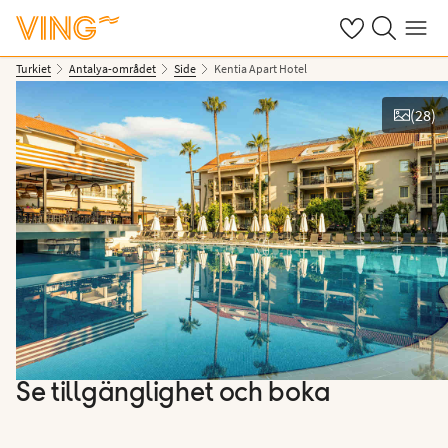
Se dina sparade
Sök på ving.s
Meny
Turkiet
Antalya-området
Side
Kentia Apart Hotel
(
28
)
Se bilder
Se tillgänglighet och boka