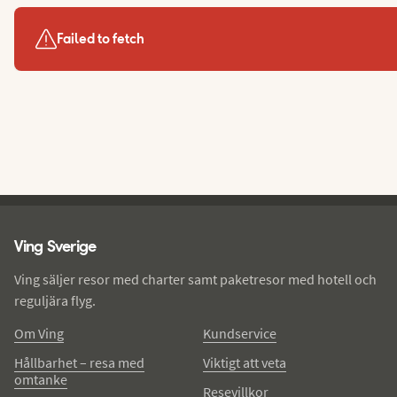
Failed to fetch
Ving - sidfot
Ving Sverige
Ving säljer resor med charter samt paketresor med hotell och
reguljära flyg.
Om Ving
Kundservice
Hållbarhet – resa med
Viktigt att veta
omtanke
Resevillkor