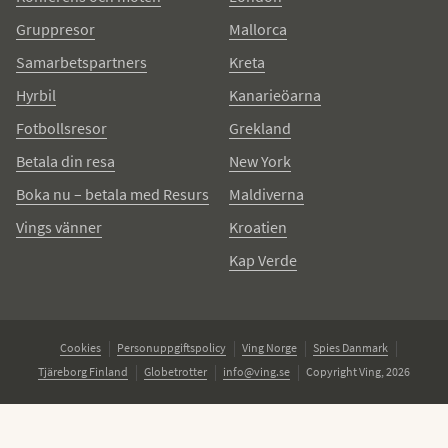
Gruppresor
Mallorca
Samarbetspartners
Kreta
Hyrbil
Kanarieöarna
Fotbollsresor
Grekland
Betala din resa
New York
Boka nu – betala med Resurs
Maldiverna
Vings vänner
Kroatien
Kap Verde
Cookies
Personuppgiftspolicy
Ving Norge
Spies Danmark
Tjäreborg Finland
Globetrotter
info@ving.se
Copyright Ving, 2026