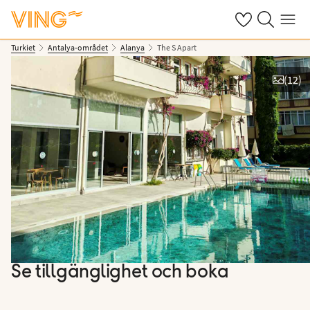
Se dina sparade
Sök på ving.s
Meny
Turkiet
Antalya-området
Alanya
The S Apart
(
12
)
Se bilder
Se tillgänglighet och boka