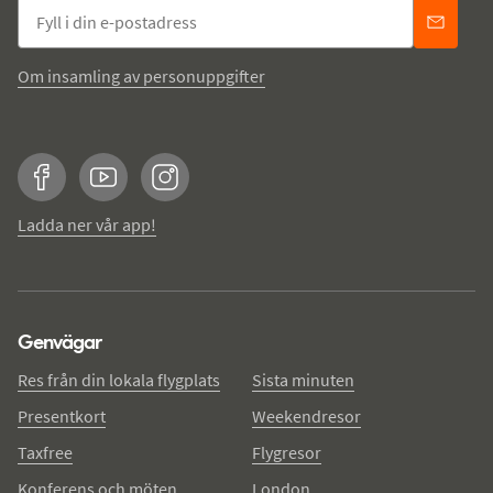
Om insamling av personuppgifter
Facebook
YouTube
Instagram
Ladda ner vår app!
Genvägar
Res från din lokala flygplats
Sista minuten
Presentkort
Weekendresor
Taxfree
Flygresor
Konferens och möten
London