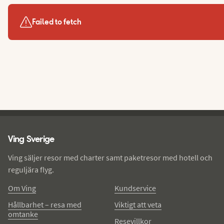
Failed to fetch
Ving - sidfot
Ving Sverige
Ving säljer resor med charter samt paketresor med hotell och
reguljära flyg.
Om Ving
Kundservice
Hållbarhet – resa med
Viktigt att veta
omtanke
Resevillkor