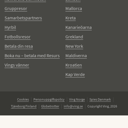
Gruppresor
Mallorca
Samarbetspartners
Kreta
Hyrbil
Kanarieöarna
Fotbollsresor
Grekland
Betala din resa
New York
Boka nu – betala med Resurs
Maldiverna
Vings vänner
Kroatien
Kap Verde
Cookies
Personuppgiftspolicy
Ving Norge
Spies Danmark
Tjäreborg Finland
Globetrotter
info@ving.se
Copyright Ving, 2026