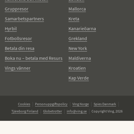
Gruppresor
Mallorca
Samarbetspartners
Kreta
Hyrbil
Kanarieöarna
Fotbollsresor
Grekland
Betala din resa
New York
Boka nu – betala med Resurs
Maldiverna
Vings vänner
Kroatien
Kap Verde
Cookies
Personuppgiftspolicy
Ving Norge
Spies Danmark
Tjäreborg Finland
Globetrotter
info@ving.se
Copyright Ving, 2026