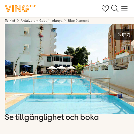
Se dina sparade
Sök på ving.s
Meny
Turkiet
Antalya-området
Alanya
Blue Diamond
(
27
)
Se bilder
Se tillgänglighet och boka