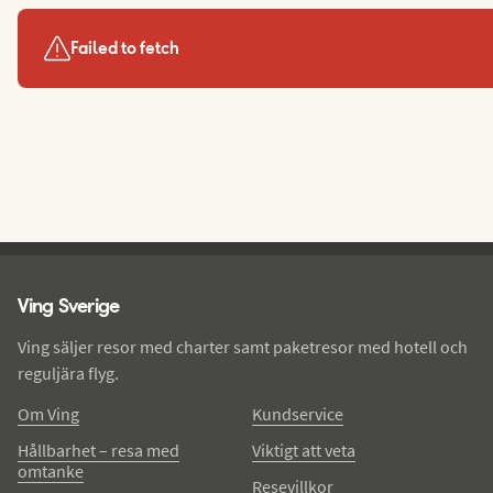
Failed to fetch
Ving - sidfot
Ving Sverige
Ving säljer resor med charter samt paketresor med hotell och
reguljära flyg.
Om Ving
Kundservice
Hållbarhet – resa med
Viktigt att veta
omtanke
Resevillkor