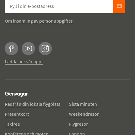
Om insamling av personuppgifter
Facebook
YouTube
Instagram
Ladda ner vår app!
Genvägar
Res från din lokala flygplats
Sista minuten
Presentkort
Weekendresor
Taxfree
Flygresor
Konferens och möten
London