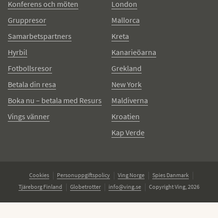
Konferens och möten
London
Gruppresor
Mallorca
Samarbetspartners
Kreta
Hyrbil
Kanarieöarna
Fotbollsresor
Grekland
Betala din resa
New York
Boka nu – betala med Resurs
Maldiverna
Vings vänner
Kroatien
Kap Verde
Cookies
Personuppgiftspolicy
Ving Norge
Spies Danmark
Tjäreborg Finland
Globetrotter
info@ving.se
Copyright Ving, 2026