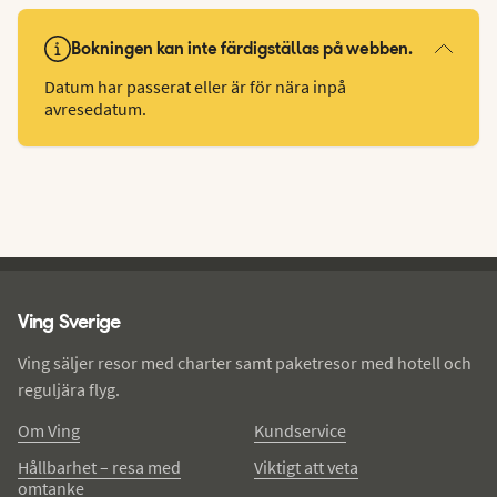
Bokningen kan inte färdigställas på webben.
Datum har passerat eller är för nära inpå
avresedatum.
Ving - sidfot
Ving Sverige
Ving säljer resor med charter samt paketresor med hotell och
reguljära flyg.
Om Ving
Kundservice
Hållbarhet – resa med
Viktigt att veta
omtanke