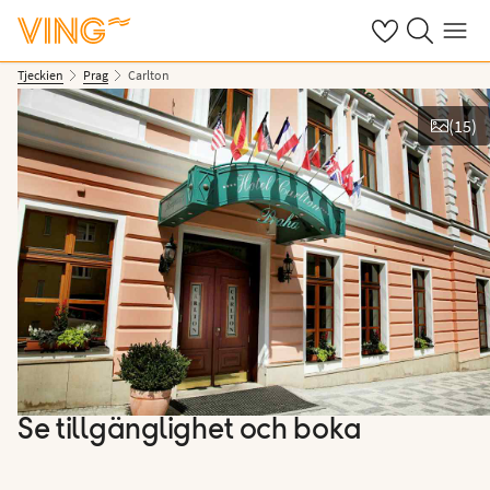
Se dina sparade
Sök på ving.s
Meny
Tjeckien
Prag
Carlton
(
15
)
Se bilder
Se tillgänglighet och boka