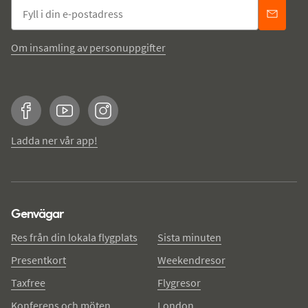
Om insamling av personuppgifter
Facebook
YouTube
Instagram
Ladda ner vår app!
Genvägar
Res från din lokala flygplats
Sista minuten
Presentkort
Weekendresor
Taxfree
Flygresor
Konferens och möten
London