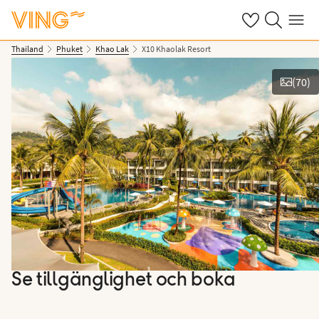
Se dina sparade
Sök på ving.s
Meny
Thailand
Phuket
Khao Lak
X10 Khaolak Resort
(
70
)
Se bilder
Se tillgänglighet och boka