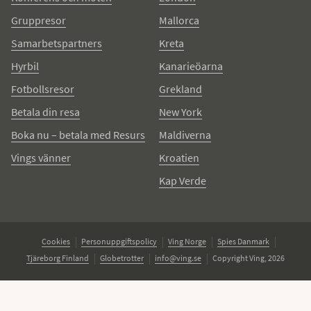
Gruppresor
Mallorca
Samarbetspartners
Kreta
Hyrbil
Kanarieöarna
Fotbollsresor
Grekland
Betala din resa
New York
Boka nu – betala med Resurs
Maldiverna
Vings vänner
Kroatien
Kap Verde
Cookies
Personuppgiftspolicy
Ving Norge
Spies Danmark
Tjäreborg Finland
Globetrotter
info@ving.se
Copyright Ving, 2026