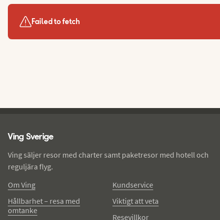
Failed to fetch
Ving - sidfot
Ving Sverige
Ving säljer resor med charter samt paketresor med hotell och
reguljära flyg.
Om Ving
Kundservice
Hållbarhet – resa med
Viktigt att veta
omtanke
Resevillkor