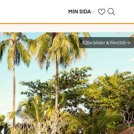
Se dina sparade h
Sök på ving.se
MIN SIDA
Se bilder & film
(
50
)