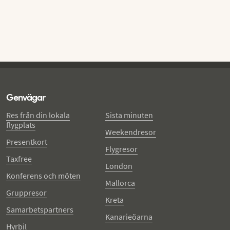
Genvägar
Res från din lokala
Sista minuten
flygplats
Weekendresor
Presentkort
Flygresor
Taxfree
London
Konferens och möten
Mallorca
Gruppresor
Kreta
Samarbetspartners
Kanarieöarna
Hyrbil