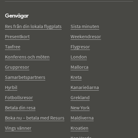
Genvägar
Res från din lokala flygplats
Sista minuten
Presentkort
Weekendresor
Taxfree
Flygresor
Konferens och möten
London
Gruppresor
Mallorca
Samarbetspartners
Kreta
Hyrbil
Kanarieöarna
Fotbollsresor
Grekland
Betala din resa
New York
Boka nu – betala med Resurs
Maldiverna
Vings vänner
Kroatien