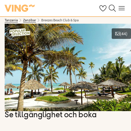
Se dina sparade
Sök på ving.s
Meny
Tanzania
Zanzibar
Breezes Beach Club & Spa
(
44
)
Se bilder
Se tillgänglighet och boka