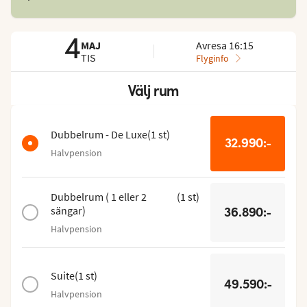
4
MAJ
Avresa 16:15
TIS
Flyginfo
Välj rum
Hoppa
över
rumslistan
Dubbelrum - De Luxe
(
1
st
)
32.990:-
Halvpension
Dubbelrum ( 1 eller 2
(
1
st
)
sängar)
36.890:-
Halvpension
Suite
(
1
st
)
49.590:-
Halvpension