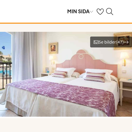
Se dina sparade h
Sök på ving.se
MIN SIDA
Se bilder
(
47
)