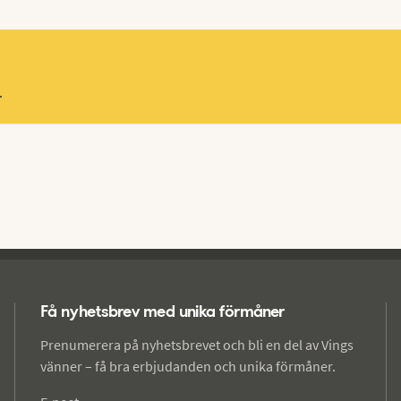
.
Få nyhetsbrev med unika förmåner
Prenumerera på nyhetsbrevet och bli en del av Vings
vänner – få bra erbjudanden och unika förmåner.