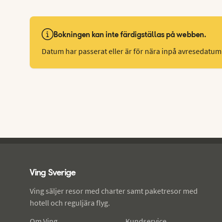
Bokningen kan inte färdigställas på webben.
Datum har passerat eller är för nära inpå avresedatum
Ving - sidfot
Ving Sverige
Ving säljer resor med charter samt paketresor med
hotell och reguljära flyg.
Om Ving
Kundservice