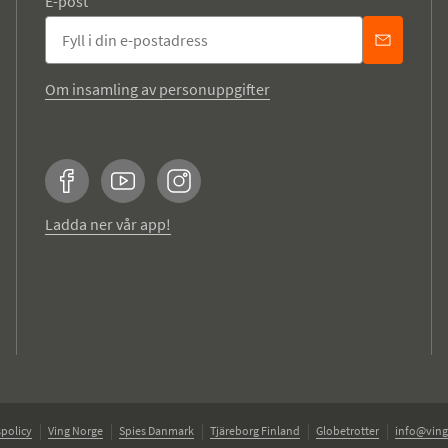
E-post
Om insamling av personuppgifter
Facebook
YouTube
Instagram
Ladda ner vår app!
policy
Ving Norge
Spies Danmark
Tjäreborg Finland
Globetrotter
info@ving