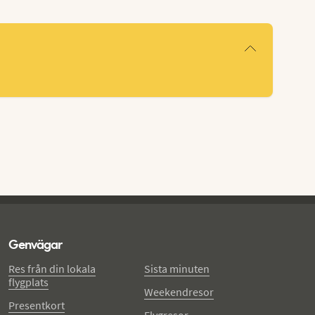
Genvägar
Res från din lokala
Sista minuten
flygplats
Weekendresor
Presentkort