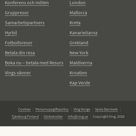
Konferens och möten
London
Gruppresor
Mallorca
Samarbetspartners
Kreta
Hyrbil
Kanarieöarna
Fotbollsresor
Grekland
Betala din resa
New York
Boka nu – betala med Resurs
Maldiverna
Vings vänner
Kroatien
Kap Verde
Cookies
Personuppgiftspolicy
Ving Norge
Spies Danmark
Tjäreborg Finland
Globetrotter
info@ving.se
Copyright Ving, 2026