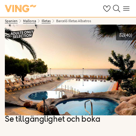
Se dina sparade
Sök på ving.s
Meny
Spanien
Mallorca
Illetas
Barceló Illetas Albatros
(
40
)
Se bilder
Se tillgänglighet och boka