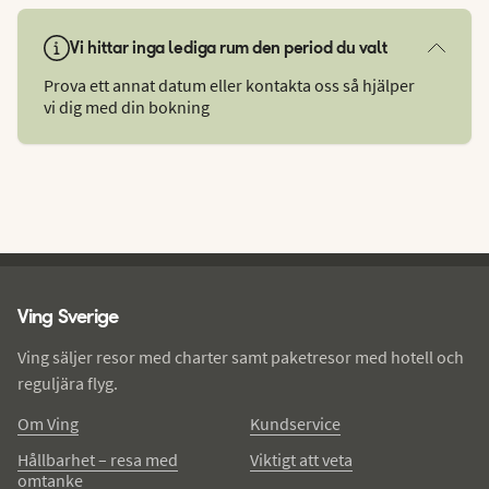
Vi hittar inga lediga rum den period du valt
Prova ett annat datum eller kontakta oss så hjälper
vi dig med din bokning
Ving - sidfot
Ving Sverige
Ving säljer resor med charter samt paketresor med hotell och
reguljära flyg.
Om Ving
Kundservice
Hållbarhet – resa med
Viktigt att veta
omtanke