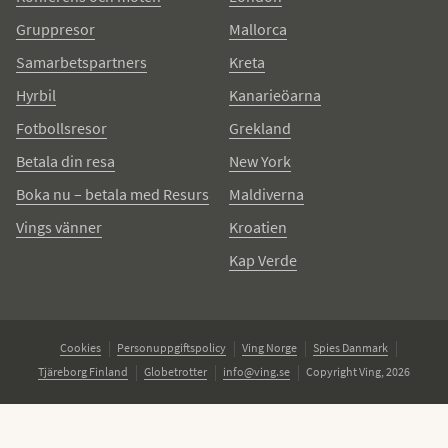
Gruppresor
Mallorca
Samarbetspartners
Kreta
Hyrbil
Kanarieöarna
Fotbollsresor
Grekland
Betala din resa
New York
Boka nu – betala med Resurs
Maldiverna
Vings vänner
Kroatien
Kap Verde
Cookies
Personuppgiftspolicy
Ving Norge
Spies Danmark
Tjäreborg Finland
Globetrotter
info@ving.se
Copyright Ving, 2026