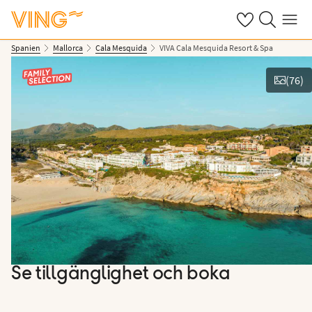
Se dina sparade
Sök på ving.s
Meny
Spanien
Mallorca
Cala Mesquida
VIVA Cala Mesquida Resort & Spa
(
76
)
Se bilder & film
Se tillgänglighet och boka