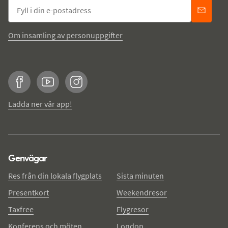
Om insamling av personuppgifter
Facebook
YouTube
Instagram
Ladda ner vår app!
Genvägar
Res från din lokala flygplats
Sista minuten
Presentkort
Weekendresor
Taxfree
Flygresor
Konferens och möten
London