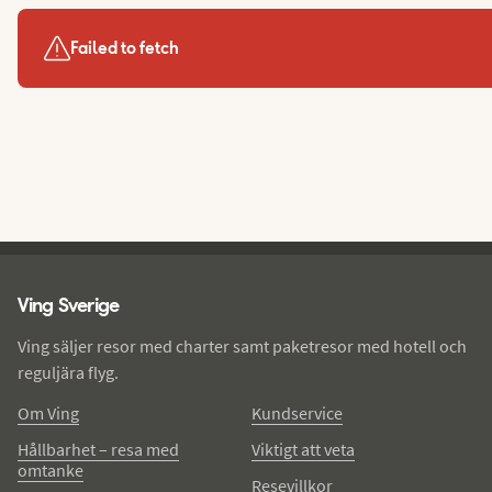
Failed to fetch
Ving - sidfot
Ving Sverige
Ving säljer resor med charter samt paketresor med hotell och
reguljära flyg.
Om Ving
Kundservice
Hållbarhet – resa med
Viktigt att veta
omtanke
Resevillkor