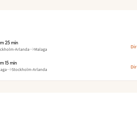
im 25 min
Dir
ckholm-Arlanda
Malaga
n
l
:
:
im 15 min
Dir
laga
Stockholm-Arlanda
n
l
:
: