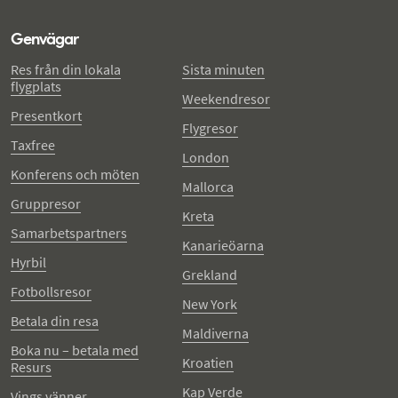
Genvägar
Res från din lokala
Sista minuten
flygplats
Weekendresor
Presentkort
Flygresor
Taxfree
London
Konferens och möten
Mallorca
Gruppresor
Kreta
Samarbetspartners
Kanarieöarna
Hyrbil
Grekland
Fotbollsresor
New York
Betala din resa
Maldiverna
Boka nu – betala med
Kroatien
Resurs
Kap Verde
Vings vänner