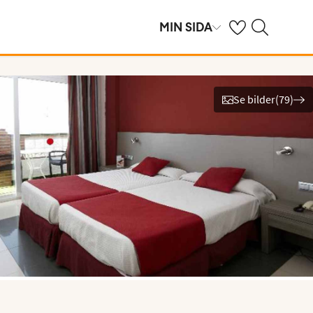
Se dina sparade h
Sök på ving.se
MIN SIDA
Se bilder
(
79
)