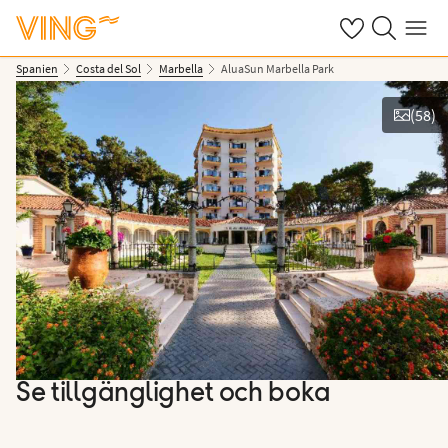
Se dina sparade
Sök på ving.s
Meny
Spanien
Costa del Sol
Marbella
AluaSun Marbella Park
(
58
)
Se bilder
Se tillgänglighet och boka