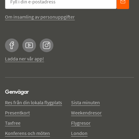
Om insamling av personuppgifter
Facebook
YouTube
Instagram
Ladda ner vår app!
Genvägar
Res från din lokala flygplats
Sista minuten
Presentkort
Weekendresor
Taxfree
Flygresor
Konferens och möten
London