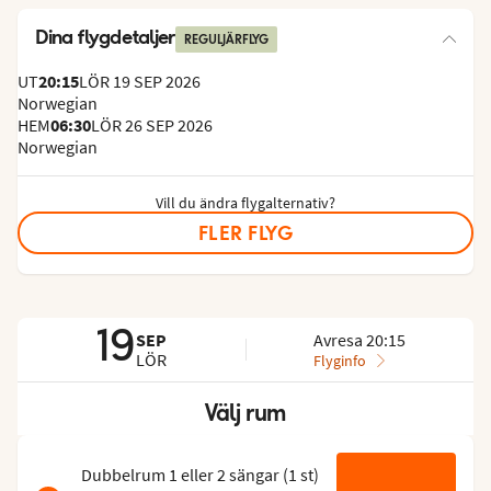
Dina flygdetaljer
REGULJÄRFLYG
UT
20:15
LÖR 19 SEP 2026
Norwegian
HEM
06:30
LÖR 26 SEP 2026
Norwegian
Vill du ändra flygalternativ?
FLER FLYG
19
SEP
Avresa 20:15
LÖR
Flyginfo
Välj rum
Hoppa
över
rumslistan
Dubbelrum 1 eller 2 sängar
(
1
st
)