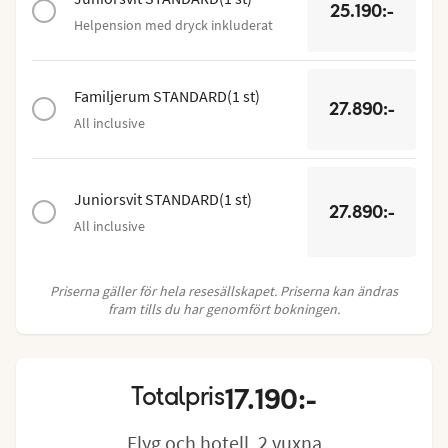
25.190:-
Helpension med dryck inkluderat
Familjerum STANDARD
(
1
st
)
27.890:-
All inclusive
Juniorsvit STANDARD
(
1
st
)
27.890:-
All inclusive
Priserna gäller för hela resesällskapet. Priserna kan ändras
fram tills du har genomfört bokningen.
17.190:-
Totalpris
Flyg och hotell, 2 vuxna