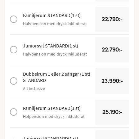
Familjerum STANDARD
(
1
st
)
22.790:-
Halvpension med dryck inkluderat
Juniorsvit STANDARD
(
1
st
)
22.790:-
Halvpension med dryck inkluderat
Dubbelrum 1 eller 2 sängar
(
1
st
)
STANDARD
23.990:-
All inclusive
Familjerum STANDARD
(
1
st
)
25.190:-
Helpension med dryck inkluderat
Juniorsvit STANDARD
(
1
st
)