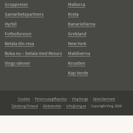
Gruppresor
Mallorca
Samarbetspartners
Kreta
Hyrbil
Kanarieöarna
Fotbollsresor
Grekland
Betala din resa
New York
Boka nu – betala med Resurs
Maldiverna
Vings vänner
Kroatien
Kap Verde
Cookies
Personuppgiftspolicy
Ving Norge
Spies Danmark
Tjäreborg Finland
Globetrotter
info@ving.se
Copyright Ving, 2026