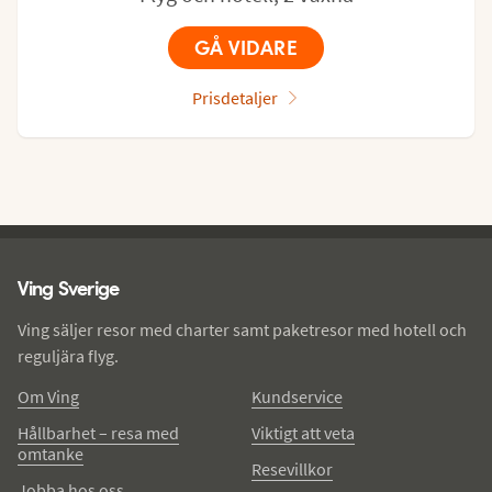
GÅ VIDARE
Prisdetaljer
Ving - sidfot
Ving Sverige
Ving säljer resor med charter samt paketresor med hotell och
reguljära flyg.
Om Ving
Kundservice
Hållbarhet – resa med
Viktigt att veta
omtanke
Resevillkor
Jobba hos oss