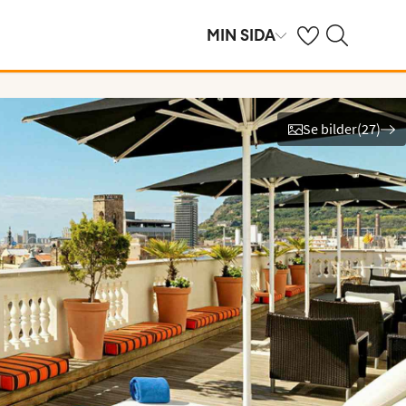
Se dina sparade h
Sök på ving.se
MIN SIDA
Se bilder
(
27
)