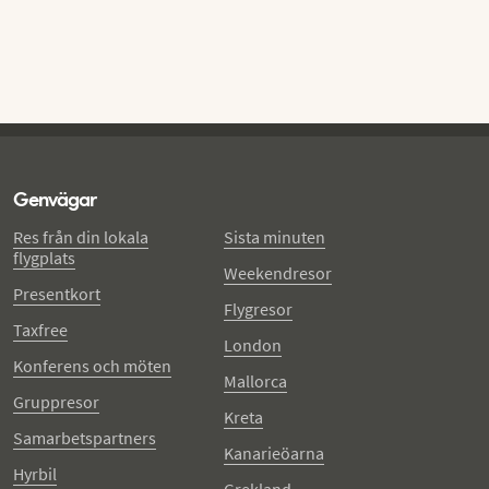
Genvägar
Res från din lokala
Sista minuten
flygplats
Weekendresor
Presentkort
Flygresor
Taxfree
London
Konferens och möten
Mallorca
Gruppresor
Kreta
Samarbetspartners
Kanarieöarna
Hyrbil
Grekland