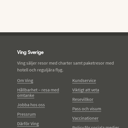
Ving - sidfot
Ving Sverige
Ving säljer resor med charter samt paketresor med
hotell och reguljära flyg.
Om Ving
Kundservice
Hållbarhet – resa med
Viktigt att veta
omtanke
Resevillkor
Jobba hos oss
Pass och visum
Pressrum
Vaccinationer
Därför Ving
Policy för sociala medier