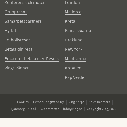
Konferens och möten
London
Gruppresor
Mallorca
Samarbetspartners
Kreta
Hyrbil
Kanarieöarna
Fotbollsresor
Grekland
Betala din resa
New York
Boka nu – betala med Resurs
Maldiverna
Vings vänner
Kroatien
Kap Verde
Cookies
Personuppgiftspolicy
Ving Norge
Spies Danmark
Tjäreborg Finland
Globetrotter
info@ving.se
Copyright Ving, 2026