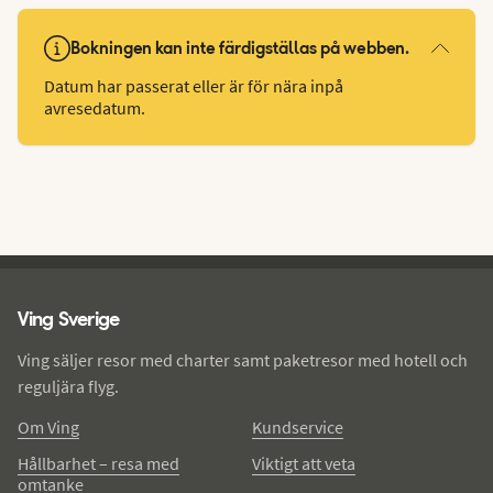
Bokningen kan inte färdigställas på webben.
Datum har passerat eller är för nära inpå
avresedatum.
Ving - sidfot
Ving Sverige
Ving säljer resor med charter samt paketresor med hotell och
reguljära flyg.
Om Ving
Kundservice
Hållbarhet – resa med
Viktigt att veta
omtanke