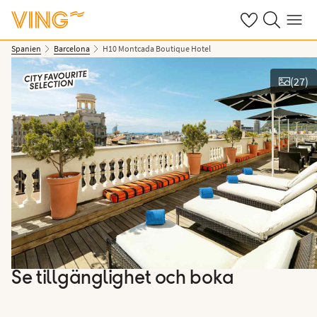
Se dina sparade
Sök på ving.s
Meny
Spanien
Barcelona
H10 Montcada Boutique Hotel
(
27
)
Se bilder
Se tillgänglighet och boka