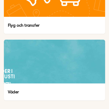
Flyg och transfer
ÄDER I
GUSTI
27
°
19
°
Väder