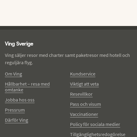
Ving - sidfot
Ving Sverige
Ving säljer resor med charter samt paketresor med hotell och
reguljära flyg.
Om Ving
Kundservice
Hållbarhet – resa med
Viktigt att veta
omtanke
Resevillkor
Jobba hos oss
Pass och visum
Pressrum
Vaccinationer
Därför Ving
Policy för sociala medier
Tillgänglighetsredogörelse