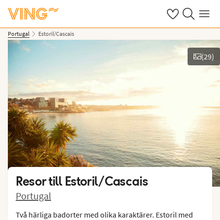
Se dina sparade
Sök på ving.s
Meny
Portugal
Estoril/Cascais
(
29
)
Se bilder
Resor till
Estoril/Cascais
Portugal
Två härliga badorter med olika karaktärer. Estoril med