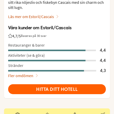
sitt rika nöjesliv och fiskebyn Cascais med sin charm och
sitt lugn.
Läs mer om Estoril/Cascais
Våra kunder om Estoril/Cascais
4,7
/5
Baseras på 30 svar
Betyg från Vings gäster: 4.7/5
Restauranger & barer
4,4
Aktiviteter (se & göra)
4,4
Stränder
4,3
Fler omdömen
HITTA DITT HOTELL