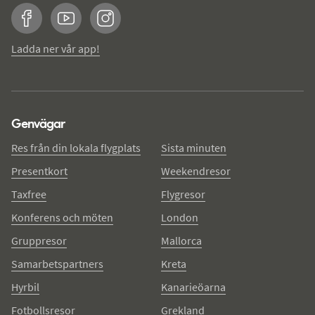
Facebook
YouTube
Instagram
Ladda ner vår app!
Genvägar
Res från din lokala flygplats
Sista minuten
Presentkort
Weekendresor
Taxfree
Flygresor
Konferens och möten
London
Gruppresor
Mallorca
Samarbetspartners
Kreta
Hyrbil
Kanarieöarna
Fotbollsresor
Grekland