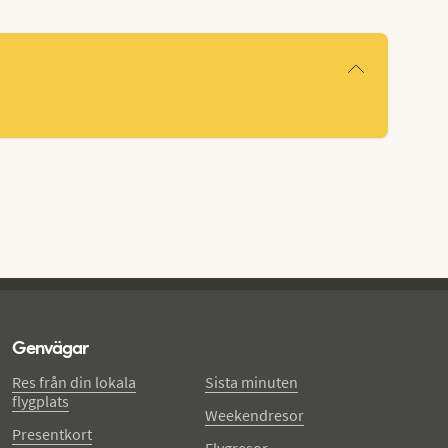
Genvägar
Res från din lokala
Sista minuten
flygplats
Weekendresor
Presentkort