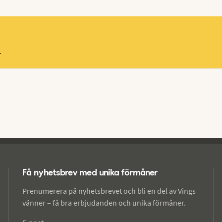
.
Få nyhetsbrev med unika förmåner
Prenumerera på nyhetsbrevet och bli en del av Vings
vänner – få bra erbjudanden och unika förmåner.