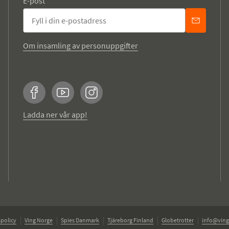
E-post
Om insamling av personuppgifter
Facebook
YouTube
Instagram
Ladda ner vår app!
policy
Ving Norge
Spies Danmark
Tjäreborg Finland
Globetrotter
info@ving