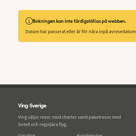
Bokningen kan inte färdigställas på webben.
Datum har passerat eller är för nära inpå avresedatum
Ving - sidfot
Ving Sverige
Ving säljer resor med charter samt paketresor med
hotell och reguljära flyg.
Om Ving
Kundservice