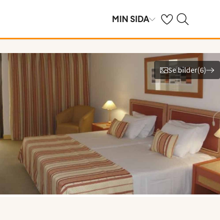
Se dina sparade h
Sök på ving.se
MIN SIDA
Se bilder
(
6
)