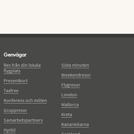
Genvägar
Res från din lokala
Sista minuten
flygplats
Weekendresor
Presentkort
Flygresor
Taxfree
London
Konferens och möten
Mallorca
Gruppresor
Kreta
Samarbetspartners
Kanarieöarna
Hyrbil
Grekland