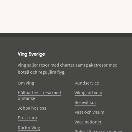
Ving - sidfot
Ving Sverige
Ving säljer resor med charter samt paketresor med
hotell och reguljära flyg.
Om Ving
Kundservice
Hållbarhet – resa med
Viktigt att veta
omtanke
Resevillkor
Jobba hos oss
Pass och visum
Pressrum
Vaccinationer
Därför Ving
Policy för sociala medier