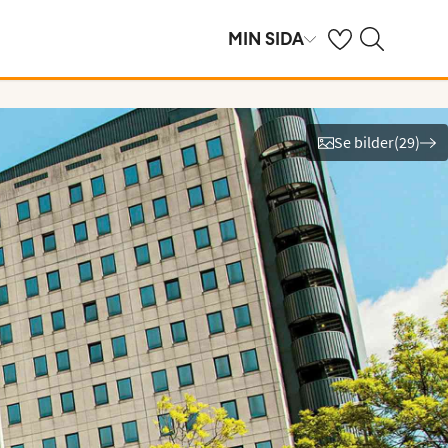
Se dina sparade h
Sök på ving.se
MIN SIDA
Se bilder
(
29
)