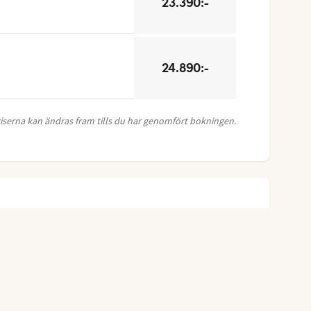
23.390:-
24.890:-
Priserna kan ändras fram tills du har genomfört bokningen.
GÅ VIDARE