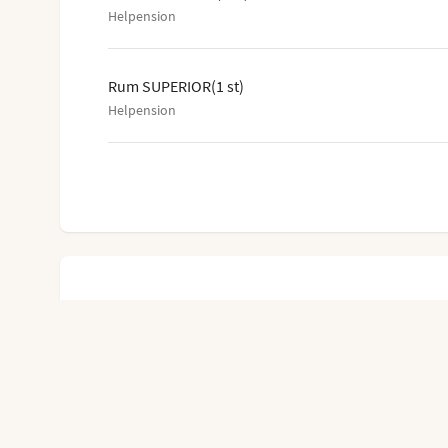
Helpension
Rum SUPERIOR
(
1
st
)
Helpension
14.390:-
Totalpris
Prisdetaljer
Flyg och hotell, 2 vuxna