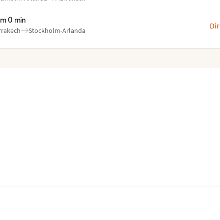
n
l
:
:
im 0 min
Dir
rrakech
Stockholm-Arlanda
n
l
:
: