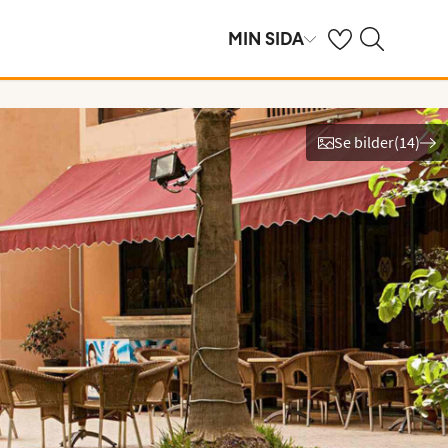
Se dina sparade h
Sök på ving.se
MIN SIDA
Se bilder
(
14
)