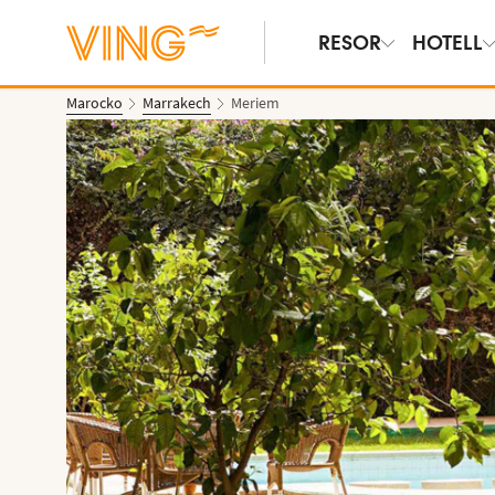
RESOR
HOTELL
Marocko
Marrakech
Meriem
Se bilder