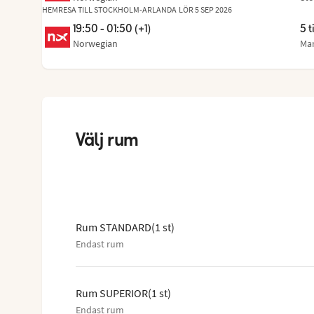
Frå
,
til
HEMRESA TILL STOCKHOLM-ARLANDA
LÖR 5 SEP 2026
19:50 - 01:50 (+1)
5 t
Norwegian
Ma
Frå
,
til
Hoppa
över
rumslistan
Välj rum
Rum STANDARD
(
1
st
)
Endast rum
Rum SUPERIOR
(
1
st
)
Endast rum