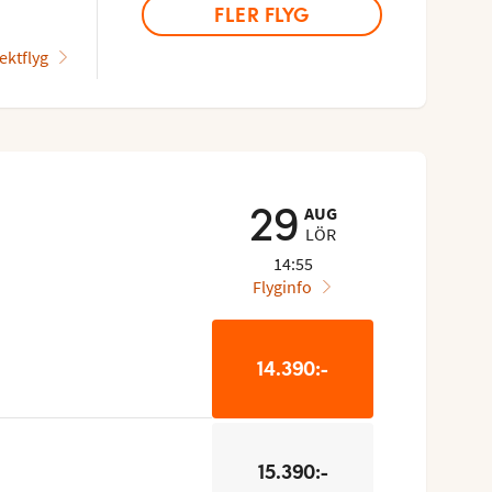
FLER FLYG
ektflyg
AUG
29
LÖR
14:55
Flyginfo
14.390:-
15.390:-