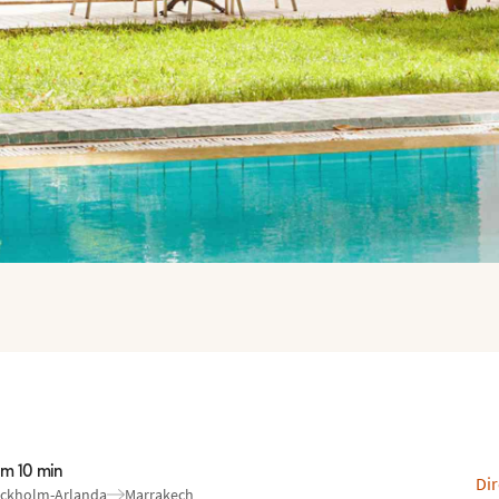
im 10 min
Dir
ckholm-Arlanda
Marrakech