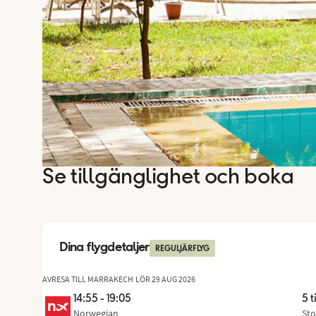
Se tillgänglighet och boka
Dina flygdetaljer
REGULJÄRFLYG
AVRESA TILL MARRAKECH
LÖR 29 AUG 2026
14:55 - 19:05
5 t
Norwegian
Sto