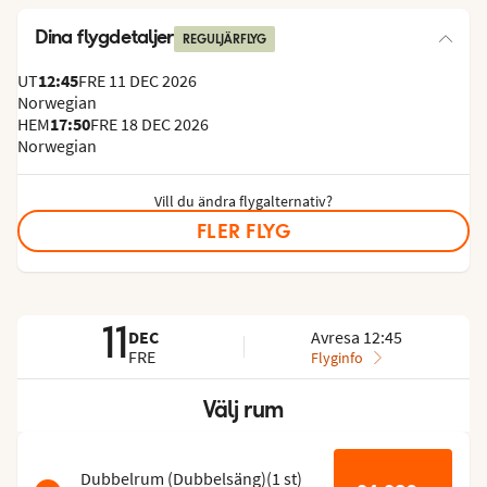
Dina flygdetaljer
REGULJÄRFLYG
UT
12:45
FRE 11 DEC 2026
Norwegian
HEM
17:50
FRE 18 DEC 2026
Norwegian
Vill du ändra flygalternativ?
FLER FLYG
11
DEC
Avresa 12:45
FRE
Flyginfo
Välj rum
Hoppa
över
rumslistan
Dubbelrum (Dubbelsäng)
(
1
st
)