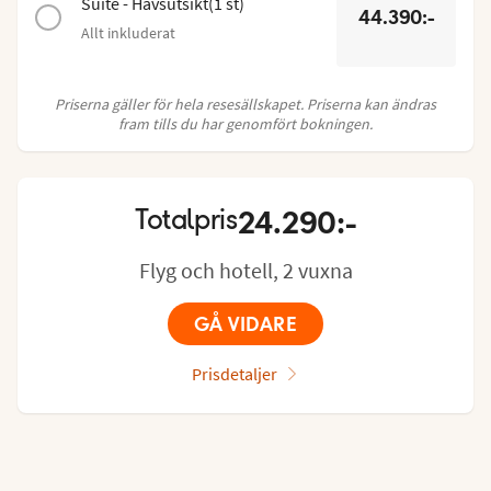
Suite - Havsutsikt
(
1
st
)
44.390:-
Allt inkluderat
Priserna gäller för hela resesällskapet. Priserna kan ändras
fram tills du har genomfört bokningen.
24.290:-
Totalpris
Flyg och hotell, 2 vuxna
GÅ VIDARE
Prisdetaljer