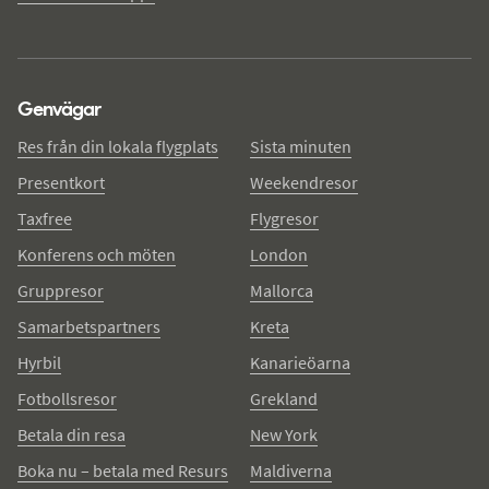
Genvägar
Res från din lokala flygplats
Sista minuten
Presentkort
Weekendresor
Taxfree
Flygresor
Konferens och möten
London
Gruppresor
Mallorca
Samarbetspartners
Kreta
Hyrbil
Kanarieöarna
Fotbollsresor
Grekland
Betala din resa
New York
Boka nu – betala med Resurs
Maldiverna