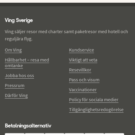
Ving - sidfot
Ving Sverige
Ving säljer resor med charter samt paketresor med hotell och
reguljära flyg.
Om Ving
Kundservice
Hållbarhet – resa med
Viktigt att veta
omtanke
Resevillkor
Jobba hos oss
Pass och visum
Pressrum
Vaccinationer
Därför Ving
Policy för sociala medier
Tillgänglighetsredogörelse
Betalningsalternativ