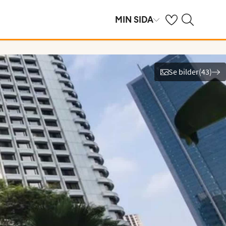
Se dina sparade h
Sök på ving.se
MIN SIDA
Se bilder
(
43
)