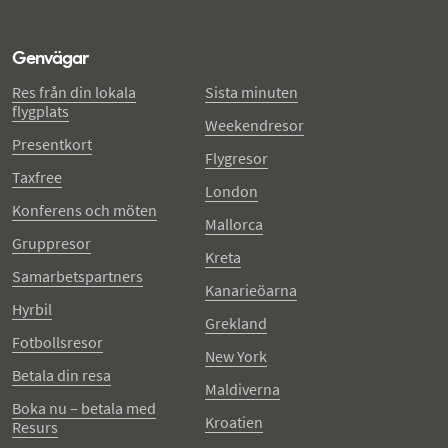
Genvägar
Res från din lokala
Sista minuten
flygplats
Weekendresor
Presentkort
Flygresor
Taxfree
London
Konferens och möten
Mallorca
Gruppresor
Kreta
Samarbetspartners
Kanarieöarna
Hyrbil
Grekland
Fotbollsresor
New York
Betala din resa
Maldiverna
Boka nu – betala med
Kroatien
Resurs