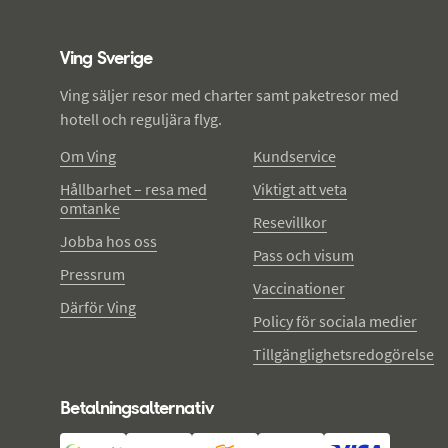
Ving - sidfot
Ving Sverige
Ving säljer resor med charter samt paketresor med
hotell och reguljära flyg.
Om Ving
Kundservice
Hållbarhet – resa med
Viktigt att veta
omtanke
Resevillkor
Jobba hos oss
Pass och visum
Pressrum
Vaccinationer
Därför Ving
Policy för sociala medier
Tillgänglighetsredogörelse
Betalningsalternativ