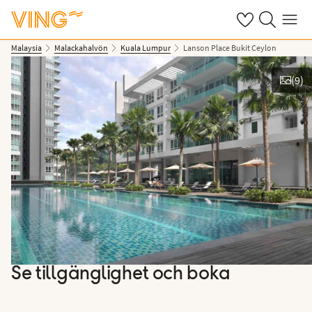
Se dina sparade
Sök på ving.s
Meny
Malaysia
Malackahalvön
Kuala Lumpur
Lanson Place Bukit Ceylon
(
9
)
Se bilder
Se tillgänglighet och boka