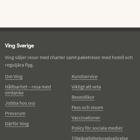
Ving - sidfot
Ving Sverige
Ving säljer resor med charter samt paketresor med hotell och
reguljära flyg.
Om Ving
Kundservice
Hållbarhet – resa med
Viktigt att veta
omtanke
Resevillkor
Jobba hos oss
Pass och visum
Pressrum
Vaccinationer
Därför Ving
Policy för sociala medier
Tillgänglighetsredogörelse