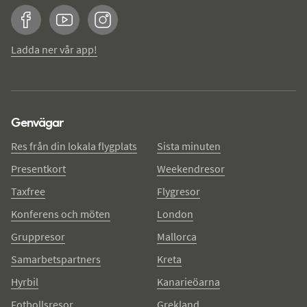
Facebook
YouTube
Instagram
Ladda ner vår app!
Genvägar
Res från din lokala flygplats
Sista minuten
Presentkort
Weekendresor
Taxfree
Flygresor
Konferens och möten
London
Gruppresor
Mallorca
Samarbetspartners
Kreta
Hyrbil
Kanarieöarna
Fotbollsresor
Grekland