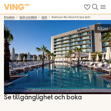
Se dina sparade
Sök på ving.s
Meny
Kroatien
Split-området
Split
Radisson Blu Resort & Spa Split
(
26
)
Se bilder
Se tillgänglighet och boka