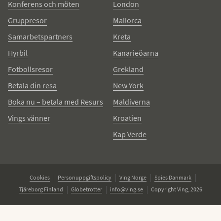
Konferens och möten
London
Gruppresor
Mallorca
Samarbetspartners
Kreta
Hyrbil
Kanarieöarna
Fotbollsresor
Grekland
Betala din resa
New York
Boka nu – betala med Resurs
Maldiverna
Vings vänner
Kroatien
Kap Verde
Cookies
Personuppgiftspolicy
Ving Norge
Spies Danmark
Tjäreborg Finland
Globetrotter
info@ving.se
Copyright Ving, 2026