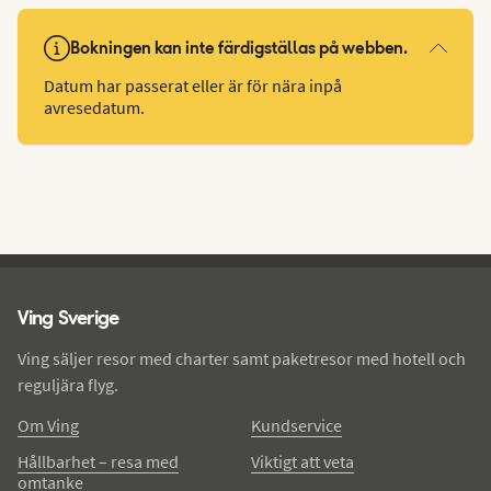
Bokningen kan inte färdigställas på webben.
Datum har passerat eller är för nära inpå
avresedatum.
Ving - sidfot
Ving Sverige
Ving säljer resor med charter samt paketresor med hotell och
reguljära flyg.
Om Ving
Kundservice
Hållbarhet – resa med
Viktigt att veta
omtanke