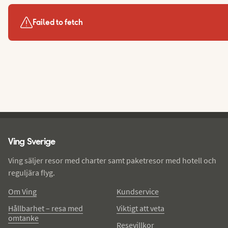
Failed to fetch
Ving - sidfot
Ving Sverige
Ving säljer resor med charter samt paketresor med hotell och
reguljära flyg.
Om Ving
Kundservice
Hållbarhet – resa med
Viktigt att veta
omtanke
Resevillkor