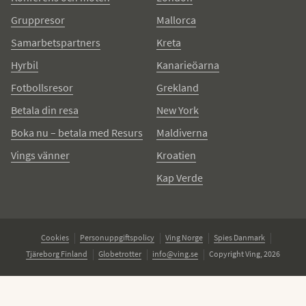
Gruppresor
Mallorca
Samarbetspartners
Kreta
Hyrbil
Kanarieöarna
Fotbollsresor
Grekland
Betala din resa
New York
Boka nu – betala med Resurs
Maldiverna
Vings vänner
Kroatien
Kap Verde
Cookies
Personuppgiftspolicy
Ving Norge
Spies Danmark
Tjäreborg Finland
Globetrotter
info@ving.se
Copyright Ving, 2026