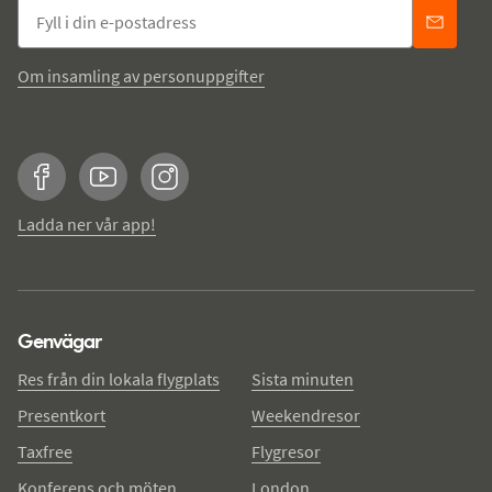
Om insamling av personuppgifter
Facebook
YouTube
Instagram
Ladda ner vår app!
Genvägar
Res från din lokala flygplats
Sista minuten
Presentkort
Weekendresor
Taxfree
Flygresor
Konferens och möten
London