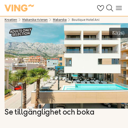
Se dina sparade
Sök på ving.s
Meny
Kroatien
Makarska rivieran
Makarska
Boutique Hotel Ani
(
26
)
Se bilder
Se tillgänglighet och boka