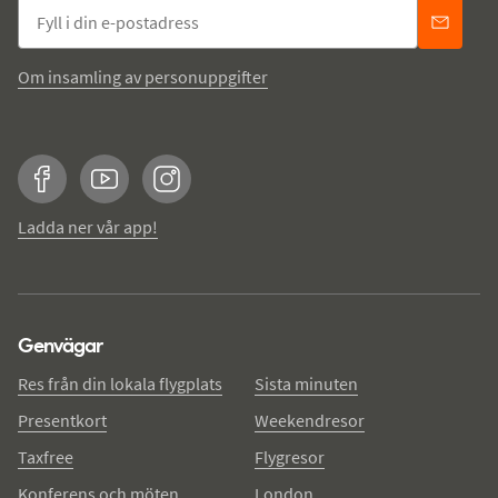
Om insamling av personuppgifter
Facebook
YouTube
Instagram
Ladda ner vår app!
Genvägar
Res från din lokala flygplats
Sista minuten
Presentkort
Weekendresor
Taxfree
Flygresor
Konferens och möten
London