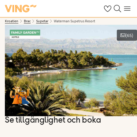
Se dina sparade
Sök på ving.s
Meny
Kroatien
Brac
Supetar
Waterman Supetrus Resort
(
65
)
Se bilder & film
Se tillgänglighet och boka