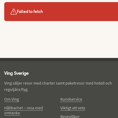
Failed to fetch
Ving - sidfot
Ving Sverige
Ving säljer resor med charter samt paketresor med hotell och
reguljära flyg.
Om Ving
Kundservice
Hållbarhet – resa med
Viktigt att veta
omtanke
Resevillkor