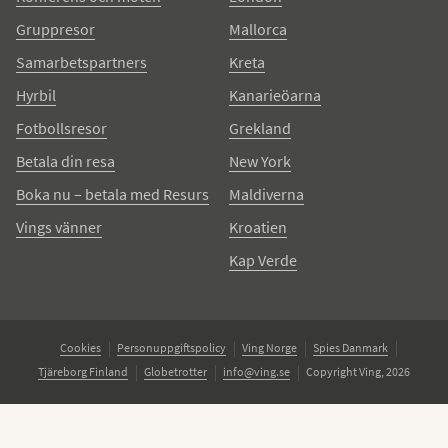
Gruppresor
Mallorca
Samarbetspartners
Kreta
Hyrbil
Kanarieöarna
Fotbollsresor
Grekland
Betala din resa
New York
Boka nu – betala med Resurs
Maldiverna
Vings vänner
Kroatien
Kap Verde
Cookies
Personuppgiftspolicy
Ving Norge
Spies Danmark
Tjäreborg Finland
Globetrotter
info@ving.se
Copyright Ving, 2026