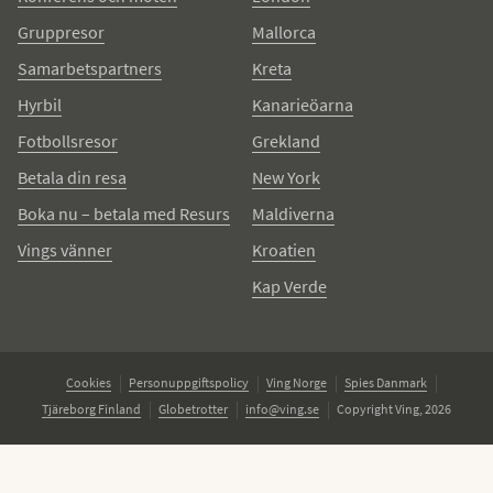
Gruppresor
Mallorca
Samarbetspartners
Kreta
Hyrbil
Kanarieöarna
Fotbollsresor
Grekland
Betala din resa
New York
Boka nu – betala med Resurs
Maldiverna
Vings vänner
Kroatien
Kap Verde
Cookies
Personuppgiftspolicy
Ving Norge
Spies Danmark
Tjäreborg Finland
Globetrotter
info@ving.se
Copyright Ving, 2026