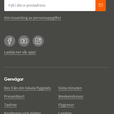
Om insamling av personuppgifter
Facebook
YouTube
Instagram
Ladda ner vår app!
Genvägar
Res från din lokala flygplats
Sista minuten
Presentkort
Weekendresor
Taxfree
Flygresor
Konferens och möten
London