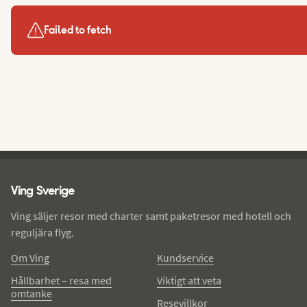
Failed to fetch
Ving - sidfot
Ving Sverige
Ving säljer resor med charter samt paketresor med hotell och
reguljära flyg.
Om Ving
Kundservice
Hållbarhet – resa med
Viktigt att veta
omtanke
Resevillkor