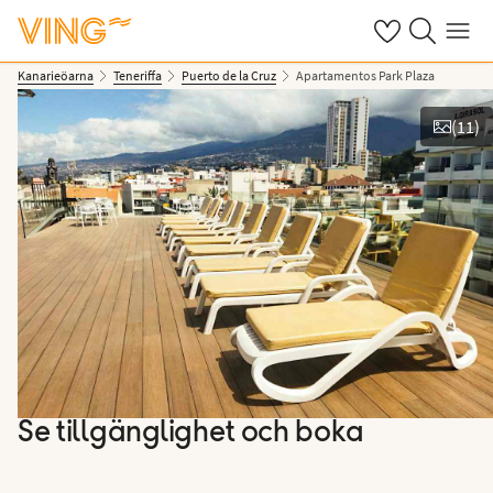
Se dina sparade
Sök på ving.s
Meny
Kanarieöarna
Teneriffa
Puerto de la Cruz
Apartamentos Park Plaza
(
11
)
Se bilder
Se tillgänglighet och boka