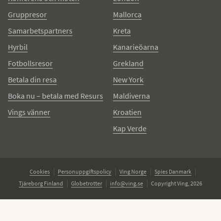
Gruppresor
Mallorca
Samarbetspartners
Kreta
Hyrbil
Kanarieöarna
Fotbollsresor
Grekland
Betala din resa
New York
Boka nu – betala med Resurs
Maldiverna
Vings vänner
Kroatien
Kap Verde
Cookies
Personuppgiftspolicy
Ving Norge
Spies Danmark
Tjäreborg Finland
Globetrotter
info@ving.se
Copyright Ving, 2026