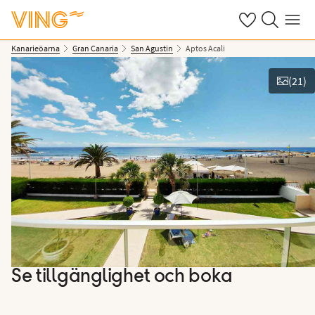
Se dina sparade
Sök på ving.s
Meny
Kanarieöarna
Gran Canaria
San Agustin
Aptos Acali
(
21
)
Se bilder
Se tillgänglighet och boka