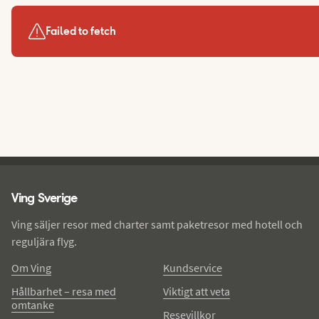
Failed to fetch
Ving - sidfot
Ving Sverige
Ving säljer resor med charter samt paketresor med hotell och
reguljära flyg.
Om Ving
Kundservice
Hållbarhet – resa med
Viktigt att veta
omtanke
Resevillkor