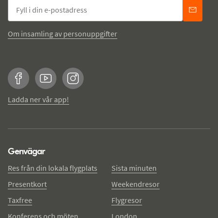
Om insamling av personuppgifter
Facebook
YouTube
Instagram
Ladda ner vår app!
Genvägar
Res från din lokala flygplats
Sista minuten
Presentkort
Weekendresor
Taxfree
Flygresor
Konferens och möten
London