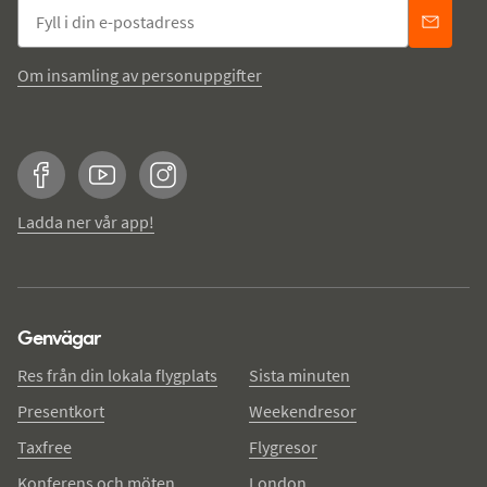
Om insamling av personuppgifter
Facebook
YouTube
Instagram
Ladda ner vår app!
Genvägar
Res från din lokala flygplats
Sista minuten
Presentkort
Weekendresor
Taxfree
Flygresor
Konferens och möten
London