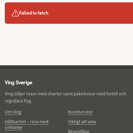
Failed to fetch
Ving - sidfot
Ving Sverige
Ving säljer resor med charter samt paketresor med hotell och
reguljära flyg.
Om Ving
Kundservice
Hållbarhet – resa med
Viktigt att veta
omtanke
Resevillkor