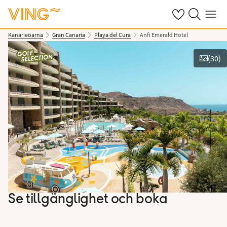
Se dina sparade
Sök på ving.s
Meny
Kanarieöarna
Gran Canaria
Playa del Cura
Anfi Emerald Hotel
(
30
)
Se bilder
Se tillgänglighet och boka