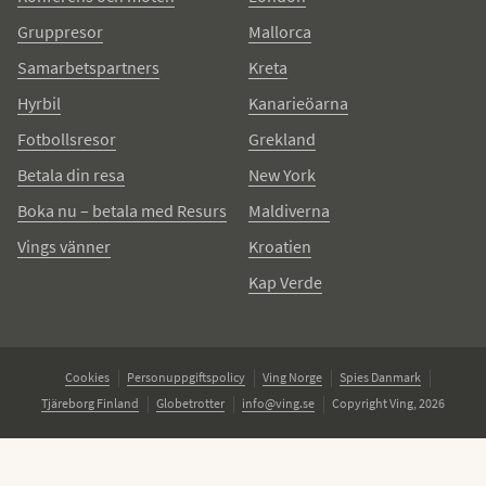
Gruppresor
Mallorca
Samarbetspartners
Kreta
Hyrbil
Kanarieöarna
Fotbollsresor
Grekland
Betala din resa
New York
Boka nu – betala med Resurs
Maldiverna
Vings vänner
Kroatien
Kap Verde
Cookies
Personuppgiftspolicy
Ving Norge
Spies Danmark
Tjäreborg Finland
Globetrotter
info@ving.se
Copyright Ving, 2026