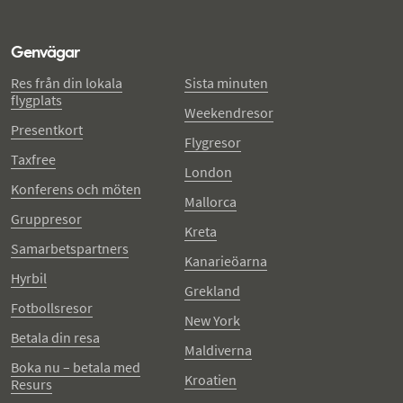
Genvägar
Res från din lokala
Sista minuten
flygplats
Weekendresor
Presentkort
Flygresor
Taxfree
London
Konferens och möten
Mallorca
Gruppresor
Kreta
Samarbetspartners
Kanarieöarna
Hyrbil
Grekland
Fotbollsresor
New York
Betala din resa
Maldiverna
Boka nu – betala med
Kroatien
Resurs