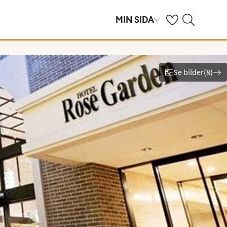
Se dina sparade h
Sök på ving.se
MIN SIDA
Se bilder
(
8
)