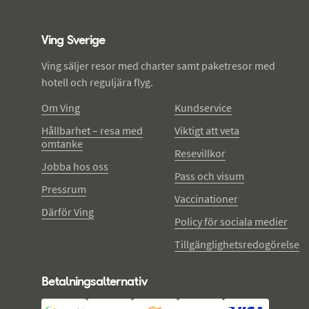
Ving - sidfot
Ving Sverige
Ving säljer resor med charter samt paketresor med
hotell och reguljära flyg.
Om Ving
Kundservice
Hållbarhet – resa med
Viktigt att veta
omtanke
Resevillkor
Jobba hos oss
Pass och visum
Pressrum
Vaccinationer
Därför Ving
Policy för sociala medier
Tillgänglighetsredogörelse
Betalningsalternativ