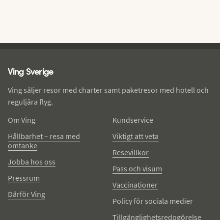
Ving - sidfot
Ving Sverige
Ving säljer resor med charter samt paketresor med hotell och
reguljära flyg.
Om Ving
Kundservice
Hållbarhet – resa med
Viktigt att veta
omtanke
Resevillkor
Jobba hos oss
Pass och visum
Pressrum
Vaccinationer
Därför Ving
Policy för sociala medier
Tillgänglighetsredogörelse