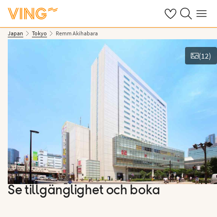
Se dina sparade
Sök på ving.s
Meny
Japan
Tokyo
Remm Akihabara
(
12
)
Se bilder
Se tillgänglighet och boka