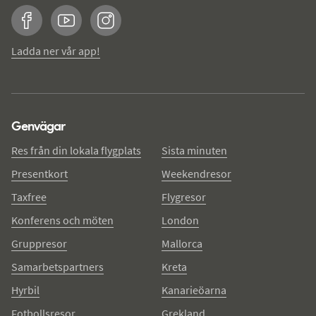
Facebook
YouTube
Instagram
Ladda ner vår app!
Genvägar
Res från din lokala flygplats
Sista minuten
Presentkort
Weekendresor
Taxfree
Flygresor
Konferens och möten
London
Gruppresor
Mallorca
Samarbetspartners
Kreta
Hyrbil
Kanarieöarna
Fotbollsresor
Grekland