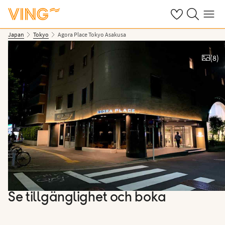
Se dina sparade
Sök på ving.s
Meny
Japan
Tokyo
Agora Place Tokyo Asakusa
(
8
)
Se bilder
Se tillgänglighet och boka