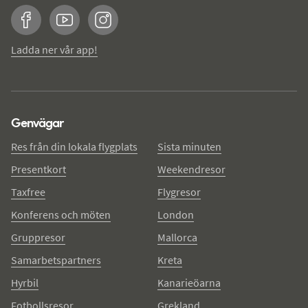
Facebook
YouTube
Instagram
Ladda ner vår app!
Genvägar
Res från din lokala flygplats
Sista minuten
Presentkort
Weekendresor
Taxfree
Flygresor
Konferens och möten
London
Gruppresor
Mallorca
Samarbetspartners
Kreta
Hyrbil
Kanarieöarna
Fotbollsresor
Grekland