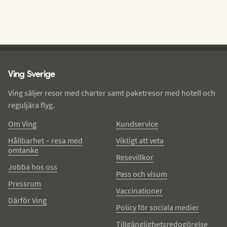
Ving - sidfot
Ving Sverige
Ving säljer resor med charter samt paketresor med hotell och
reguljära flyg.
Om Ving
Kundservice
Hållbarhet – resa med
Viktigt att veta
omtanke
Resevillkor
Jobba hos oss
Pass och visum
Pressrum
Vaccinationer
Därför Ving
Policy för sociala medier
Tillgänglighetsredogörelse