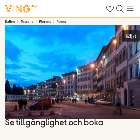
Se dina sparade
Sök på ving.s
Meny
Italien
Toscana
Florens
Roma
(
7
)
Se bilder
Se tillgänglighet och boka