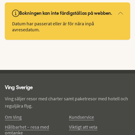
Bokningen kan inte färdigställas på webben.
Datum har passerat eller är för nära inpå
avresedatum.
Ving - sidfot
Ving Sverige
Ving säljer resor med charter samt paketresor med hotell och
reguljära flyg.
Om Ving
Kundservice
Hållbarhet – resa med
Viktigt att veta
omtanke