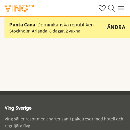
Se dina sparade
Sök på ving.s
Meny
Välj hotell
Punta Cana
, Dominikanska republiken
ÄNDRA
Stockholm-Arlanda
,
8 dagar
,
2 vuxna
Ving - sidfot
Ving Sverige
Ving säljer resor med charter samt paketresor med hotell och
reguljära flyg.