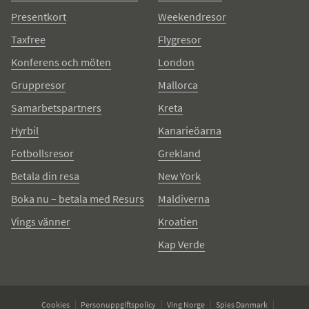
Presentkort
Weekendresor
Taxfree
Flygresor
Konferens och möten
London
Gruppresor
Mallorca
Samarbetspartners
Kreta
Hyrbil
Kanarieöarna
Fotbollsresor
Grekland
Betala din resa
New York
Boka nu – betala med Resurs
Maldiverna
Vings vänner
Kroatien
Kap Verde
Cookies
Personuppgiftspolicy
Ving Norge
Spies Danmark