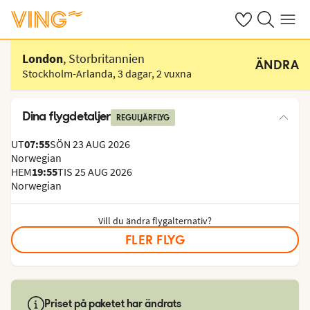
Se dina sparade
Sök på ving.s
Meny
Välj hotell
London
, Storbritannien
ÄNDRA
Stockholm-Arlanda
,
3 dagar
,
2 vuxna
Dina flygdetaljer
REGULJÄRFLYG
UT
07:55
SÖN 23 AUG 2026
Norwegian
HEM
19:55
TIS 25 AUG 2026
Norwegian
Vill du ändra flygalternativ?
FLER FLYG
Priset på paketet har ändrats