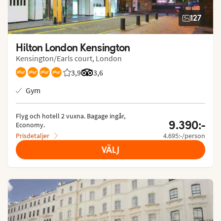
127
Hilton London Kensington
Kensington/Earls court, London
3,9
Betyg från Vings gäster: 3.917/5
Betyg från Tripadvisor: 3.6 of 5
3,6
Gym
Flyg och hotell 2 vuxna.
 Bagage ingår, 
9.390:-
Economy.
Prisdetaljer
4.695:-/person
VÄLJ