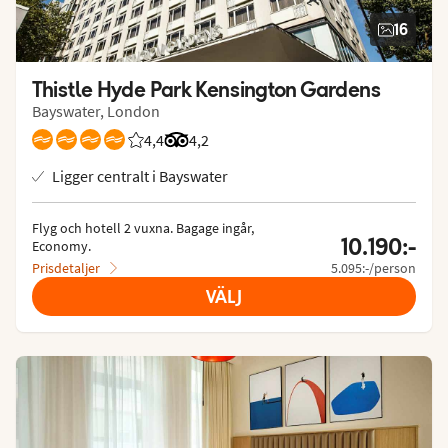
16
Thistle Hyde Park Kensington Gardens
Bayswater, London
4,4
Betyg från Vings gäster: 4.395/5
Betyg från Tripadvisor: 4.2 of 5
4,2
Ligger centralt i Bayswater
Flyg och hotell 2 vuxna.
 Bagage ingår, 
10.190:-
Economy.
Prisdetaljer
5.095:-/person
VÄLJ