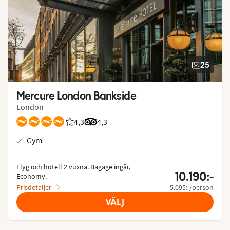
25
Mercure London Bankside
London
4,3
Betyg från Vings gäster: 4.25/5
Betyg från Tripadvisor: 4.3 of 5
4,3
Gym
Flyg och hotell 2 vuxna.
 Bagage ingår, 
10.190:-
Economy.
Prisdetaljer
5.095:-/person
VÄLJ