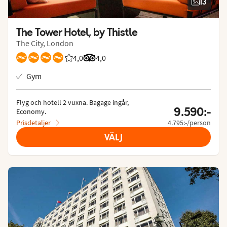
13
The Tower Hotel, by Thistle
The City, London
4,0
Betyg från Vings gäster: 3.964/5
Betyg från Tripadvisor: 4 of 5
4,0
Gym
Flyg och hotell 2 vuxna.
 Bagage ingår, 
9.590:-
Economy.
Prisdetaljer
4.795:-/person
VÄLJ