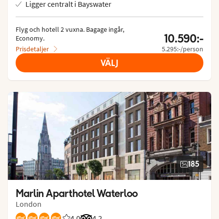
Ligger centralt i Bayswater
Flyg och hotell 2 vuxna.
 Bagage ingår, 
10.590:-
Economy.
Prisdetaljer
5.295:-/person
VÄLJ
185
Marlin Aparthotel Waterloo
London
4,0
Betyg från Vings gäster: 4/5
Betyg från Tripadvisor: 4.2 of 5
4,2