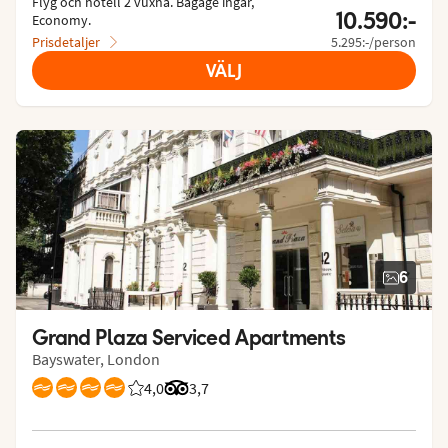
Flyg och hotell 2 vuxna.
 Bagage ingår, 
10.590:-
Economy.
Prisdetaljer
5.295:-/person
VÄLJ
6
Grand Plaza Serviced Apartments
Bayswater, London
4,0
Betyg från Vings gäster: 4/5
Betyg från Tripadvisor: 3.7 of 5
3,7