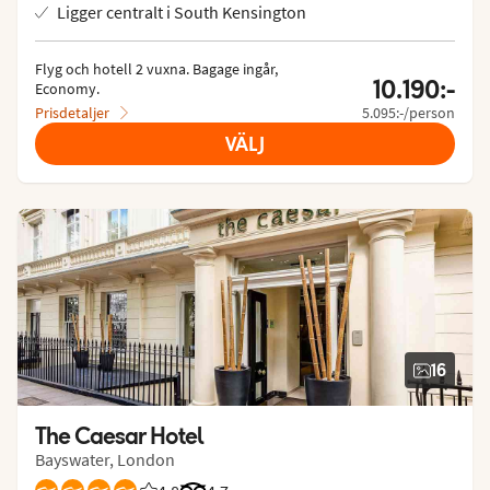
Ligger centralt i South Kensington
Flyg och hotell 2 vuxna.
 Bagage ingår, 
10.190:-
Economy.
Prisdetaljer
5.095:-/person
VÄLJ
16
The Caesar Hotel
Bayswater, London