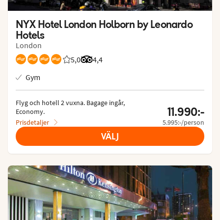
NYX Hotel London Holborn by Leonardo 
Hotels
London
5,0
Betyg från Vings gäster: 5/5
Betyg från Tripadvisor: 4.4 of 5
4,4
Gym
Flyg och hotell 2 vuxna.
 Bagage ingår, 
11.990:-
Economy.
Prisdetaljer
5.995:-/person
VÄLJ