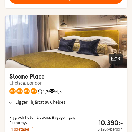
13
Sloane Place
Chelsea, London
4,2
Betyg från Vings gäster: 4.2/5
Betyg från Tripadvisor: 4.5 of 5
4,5
Ligger i hjärtat av Chelsea
Flyg och hotell 2 vuxna.
 Bagage ingår, 
10.390:-
Economy.
Prisdetaljer
5.195:-/person