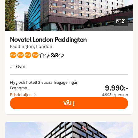
21
Novotel London Paddington
Paddington, London
4,6
Betyg från Vings gäster: 4.625/5
Betyg från Tripadvisor: 4.2 of 5
4,2
Gym
Flyg och hotell 2 vuxna.
 Bagage ingår, 
9.990:-
Economy.
Prisdetaljer
4.995:-/person
VÄLJ