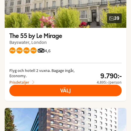
39
The 55 by Le Mirage
Bayswater, London
Betyg från Tripadvisor: 4.6 of 5
4,6
Flyg och hotell 2 vuxna.
 Bagage ingår, 
9.790:-
Economy.
Prisdetaljer
4.895:-/person
VÄLJ