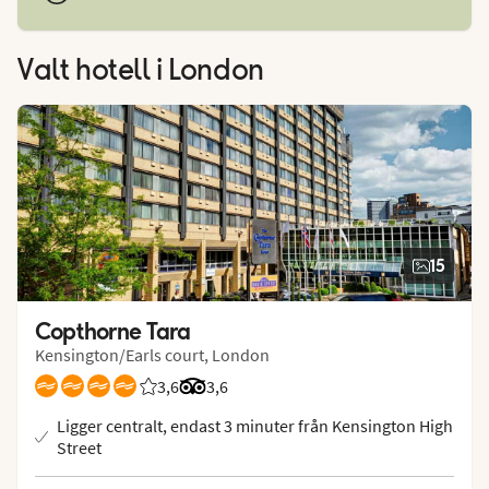
Valt hotell
i London
15
Copthorne Tara
Kensington/Earls court, London
3,6
Betyg från Vings gäster: 3.615/5
Betyg från Tripadvisor: 3.6 of 5
3,6
Ligger centralt, endast 3 minuter från Kensington High
Street