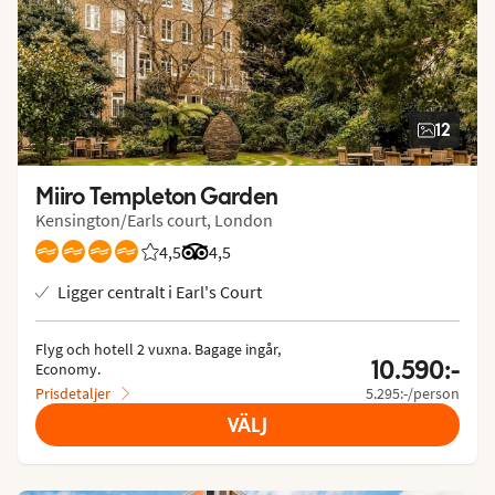
12
Miiro Templeton Garden
Kensington/Earls court, London
4,5
Betyg från Vings gäster: 4.545/5
Betyg från Tripadvisor: 4.5 of 5
4,5
Ligger centralt i Earl's Court
Flyg och hotell 2 vuxna.
 Bagage ingår, 
10.590:-
Economy.
Prisdetaljer
5.295:-/person
VÄLJ