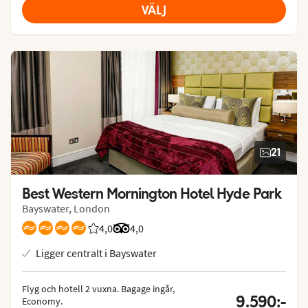
VÄLJ
21
Best Western Mornington Hotel Hyde Park
Bayswater, London
4,0
Betyg från Vings gäster: 4/5
Betyg från Tripadvisor: 4 of 5
4,0
Ligger centralt i Bayswater
Flyg och hotell 2 vuxna.
 Bagage ingår, 
9.590:-
Economy.