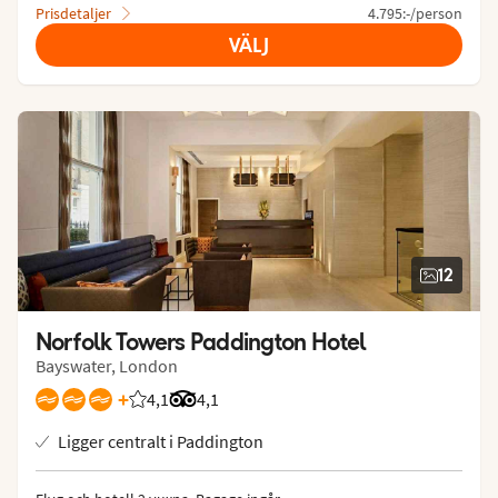
Prisdetaljer
4.795:-/person
VÄLJ
12
Norfolk Towers Paddington Hotel
Bayswater, London
+
4,1
Betyg från Vings gäster: 4.071/5
Betyg från Tripadvisor: 4.1 of 5
4,1
Ligger centralt i Paddington