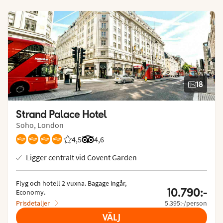
18
Strand Palace Hotel
Soho, London
4,5
Betyg från Vings gäster: 4.474/5
Betyg från Tripadvisor: 4.6 of 5
4,6
Ligger centralt vid Covent Garden
Flyg och hotell 2 vuxna.
 Bagage ingår, 
10.790:-
Economy.
Prisdetaljer
5.395:-/person
VÄLJ