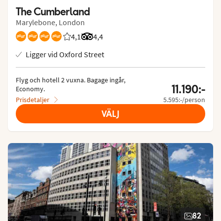
The Cumberland
Marylebone, London
4,1
Betyg från Vings gäster: 4.1/5
Betyg från Tripadvisor: 4.4 of 5
4,4
Ligger vid Oxford Street
Flyg och hotell 2 vuxna.
 Bagage ingår, 
11.190:-
Economy.
Prisdetaljer
5.595:-/person
VÄLJ
82