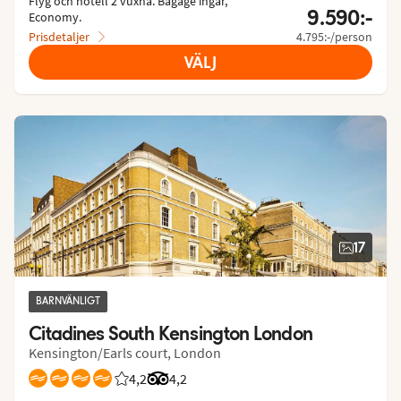
Flyg och hotell 2 vuxna.
 Bagage ingår, 
9.590:-
Economy.
Prisdetaljer
4.795:-/person
VÄLJ
17
BARNVÄNLIGT
Citadines South Kensington London
Kensington/Earls court, London
4,2
Betyg från Vings gäster: 4.222/5
Betyg från Tripadvisor: 4.2 of 5
4,2