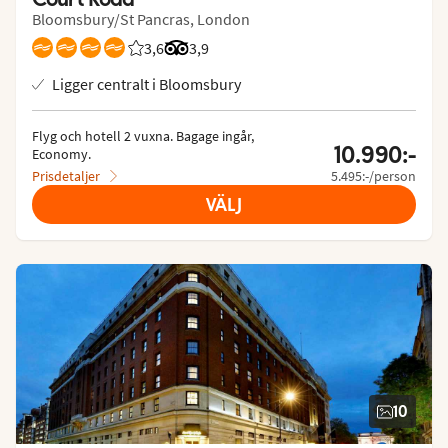
Bloomsbury/St Pancras, London
3,6
Betyg från Vings gäster: 3.625/5
Betyg från Tripadvisor: 3.9 of 5
3,9
Ligger centralt i Bloomsbury
Flyg och hotell 2 vuxna.
 Bagage ingår, 
10.990:-
Economy.
Prisdetaljer
5.495:-/person
VÄLJ
10