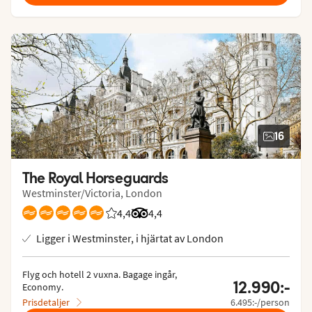
16
The Royal Horseguards
Westminster/Victoria, London
4,4
Betyg från Vings gäster: 4.364/5
Betyg från Tripadvisor: 4.4 of 5
4,4
Ligger i Westminster, i hjärtat av London
Flyg och hotell 2 vuxna.
 Bagage ingår, 
12.990:-
Economy.
Prisdetaljer
6.495:-/person