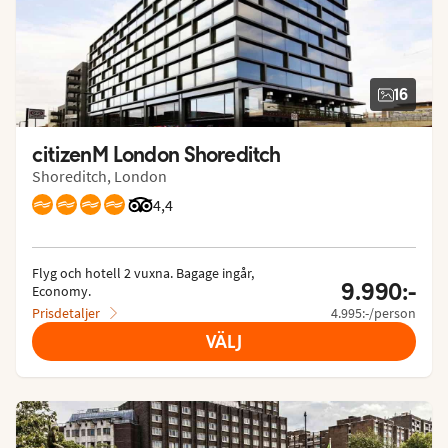
16
citizenM London Shoreditch
Shoreditch, London
Betyg från Tripadvisor: 4.4 of 5
4,4
Flyg och hotell 2 vuxna.
 Bagage ingår, 
9.990:-
Economy.
Prisdetaljer
4.995:-/person
VÄLJ