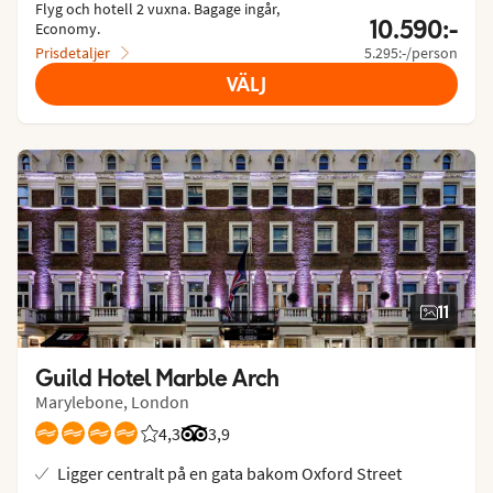
Flyg och hotell 2 vuxna.
 Bagage ingår, 
10.590:-
Economy.
Prisdetaljer
5.295:-/person
VÄLJ
11
Guild Hotel Marble Arch
Marylebone, London
4,3
Betyg från Vings gäster: 4.25/5
Betyg från Tripadvisor: 3.9 of 5
3,9
Ligger centralt på en gata bakom Oxford Street