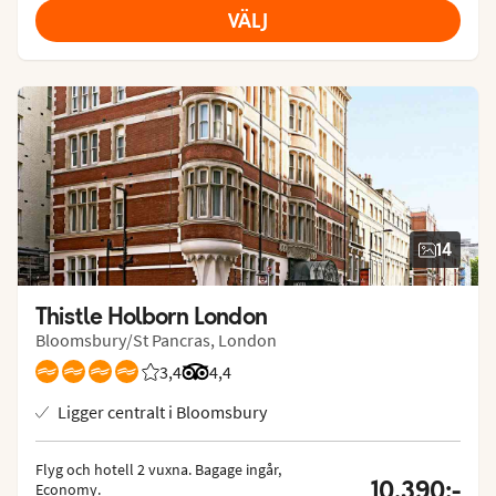
VÄLJ
14
Thistle Holborn London
Bloomsbury/St Pancras, London
3,4
Betyg från Vings gäster: 3.4/5
Betyg från Tripadvisor: 4.4 of 5
4,4
Ligger centralt i Bloomsbury
Flyg och hotell 2 vuxna.
 Bagage ingår, 
10.390:-
Economy.