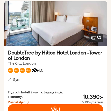
183
DoubleTree by Hilton Hotel London -Tower 
of London
The City, London
Betyg från Tripadvisor: 4.3 of 5
4,3
Gym
Flyg och hotell 2 vuxna.
 Bagage ingår, 
10.390:-
Economy.
Prisdetaljer
5.195:-/person
VÄLJ