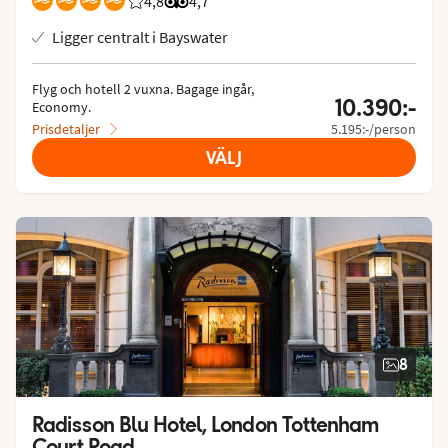
4,8
Betyg från Vings gäster: 4.75/5
Betyg från Tripadvisor: 4.7 of 5
4,7
Ligger centralt i Bayswater
Flyg och hotell 2 vuxna.
 Bagage ingår, 
10.390:-
Economy.
Prisdetaljer
5.195:-/person
VÄLJ
8
Radisson Blu Hotel, London Tottenham 
Court Road