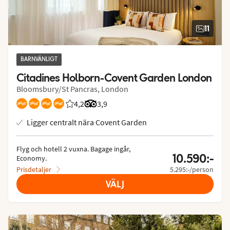
11
BARNVÄNLIGT
Citadines Holborn-Covent Garden London
Bloomsbury/St Pancras, London
4,2
Betyg från Vings gäster: 4.2/5
Betyg från Tripadvisor: 3.9 of 5
3,9
Ligger centralt nära Covent Garden
Flyg och hotell 2 vuxna.
 Bagage ingår, 
10.590:-
Economy.
Prisdetaljer
5.295:-/person
VÄLJ