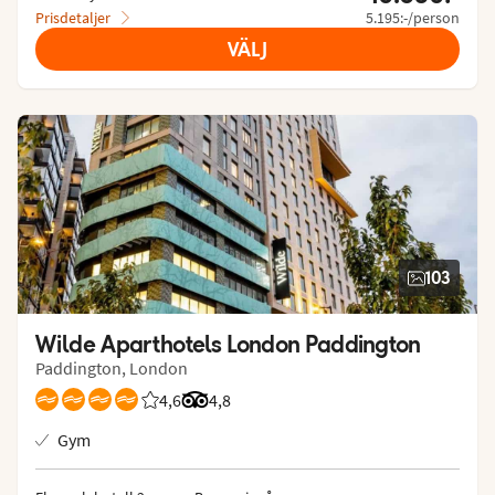
Prisdetaljer
5.195:-/person
VÄLJ
103
Wilde Aparthotels London Paddington
Paddington, London
4,6
Betyg från Vings gäster: 4.571/5
Betyg från Tripadvisor: 4.8 of 5
4,8
Gym