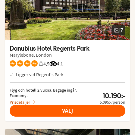
17
Danubius Hotel Regents Park
Marylebone, London
4,5
Betyg från Vings gäster: 4.5/5
Betyg från Tripadvisor: 4.1 of 5
4,1
Ligger vid Regent's Park
Flyg och hotell 2 vuxna.
 Bagage ingår, 
10.190:-
Economy.
Prisdetaljer
5.095:-/person
VÄLJ