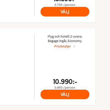
6.795:-/person
VÄLJ
Flyg och hotell 2 vuxna.
Bagage ingår, Economy.
Prisdetaljer
10.990:-
5.495:-/person
VÄLJ