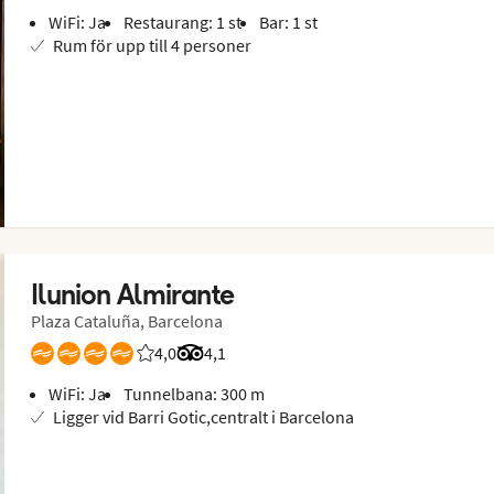
WiFi: Ja
Restaurang: 1 st
Bar: 1 st
Rum för upp till 4 personer
Ilunion Almirante
Plaza Cataluña, Barcelona
4,0
Betyg från Vings gäster: 4/5
Betyg från Tripadvisor: 4.1 of 5
4,1
WiFi: Ja
Tunnelbana: 300 m
Ligger vid Barri Gotic,centralt i Barcelona