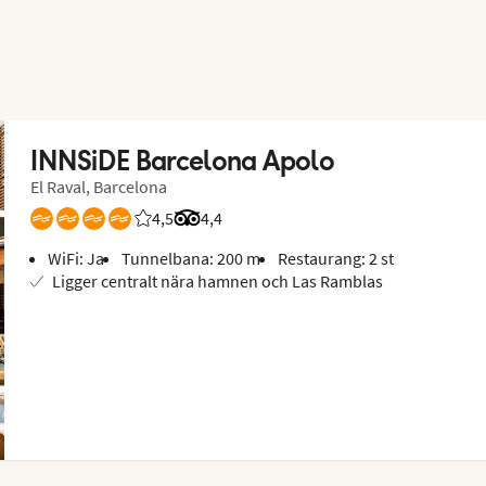
INNSiDE Barcelona Apolo
El Raval, Barcelona
4,5
Betyg från Vings gäster: 4.5/5
Betyg från Tripadvisor: 4.4 of 5
4,4
WiFi: Ja
Tunnelbana: 200 m
Restaurang: 2 st
Ligger centralt nära hamnen och Las Ramblas