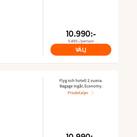
10.990:-
5.495:-/person
VÄLJ
Flyg och hotell 2 vuxna.
Bagage ingår, Economy.
Prisdetaljer
10.990:-