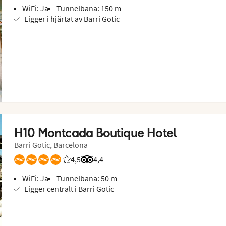
WiFi: Ja
Tunnelbana: 150 m
Ligger i hjärtat av Barri Gotic
H10 Montcada Boutique Hotel
Barri Gotic, Barcelona
4,5
Betyg från Vings gäster: 4.5/5
Betyg från Tripadvisor: 4.4 of 5
4,4
WiFi: Ja
Tunnelbana: 50 m
Ligger centralt i Barri Gotic