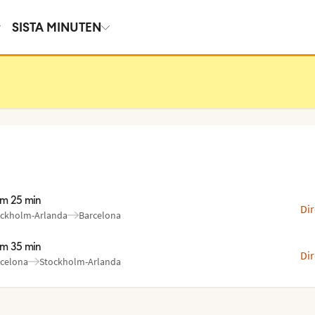
SISTA MINUTEN
im 25 min
Dir
ckholm-Arlanda
Barcelona
n
l
:
:
im 35 min
Dir
celona
Stockholm-Arlanda
n
l
:
: