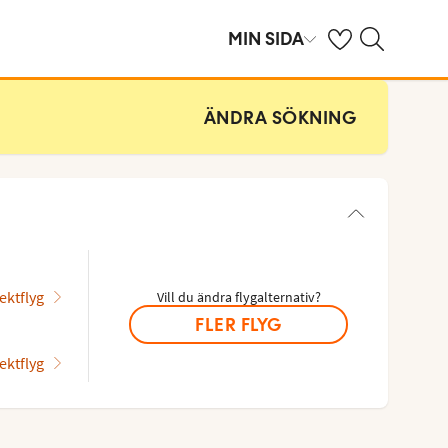
Se dina sparade h
Sök på ving.se
MIN SIDA
ÄNDRA SÖKNING
ektflyg
Vill du ändra flygalternativ?
FLER FLYG
ektflyg