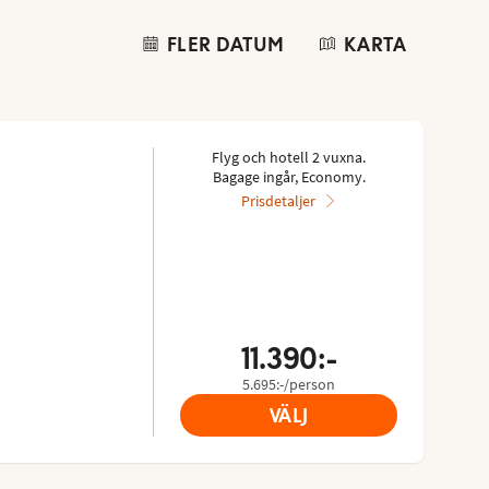
FLER DATUM
KARTA
Flyg och hotell 2 vuxna.
Bagage ingår, Economy.
Prisdetaljer
11.390:-
5.695:-/person
VÄLJ