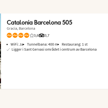
Catalonia Barcelona 505
Gracia, Barcelona
3,6
Betyg från Vings gäster: 3.6/5
Betyg från Tripadvisor: 3.7 of 5
3,7
WiFi: Ja
Tunnelbana: 400 m
Restaurang: 1 st
Ligger i Sant Gervasi området i centrum av Barcelona