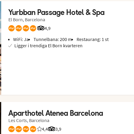
Yurbban Passage Hotel & Spa
El Born, Barcelona
Betyg från Tripadvisor: 4.9 of 5
4,9
WiFi: Ja
Tunnelbana: 200 m
Restaurang: 1 st
Ligger i trendiga El Born kvarteren
Aparthotel Atenea Barcelona
Les Corts, Barcelona
4,4
Betyg från Vings gäster: 4.375/5
Betyg från Tripadvisor: 3.9 of 5
3,9