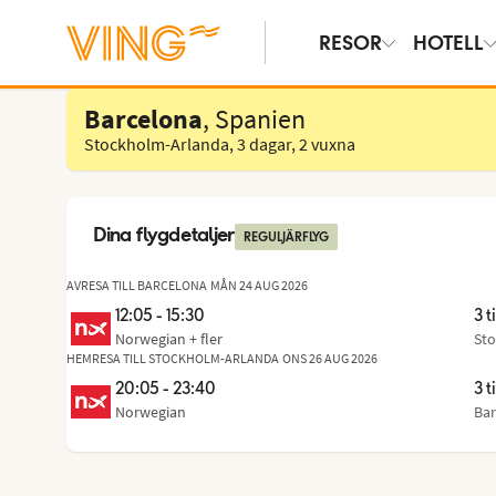
RESOR
HOTELL
Välj hotell
Barcelona
, Spanien
Stockholm-Arlanda
,
3 dagar
,
2 vuxna
Dina flygdetaljer
REGULJÄRFLYG
AVRESA TILL BARCELONA
MÅN 24 AUG 2026
12:05 - 15:30
3 t
Norwegian
+ fler
Sto
Frå
,
til
HEMRESA TILL STOCKHOLM-ARLANDA
ONS 26 AUG 2026
20:05 - 23:40
3 t
Norwegian
Bar
Frå
,
til