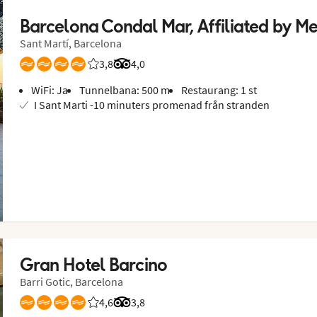
Barcelona Condal Mar, Affiliated by Me
Sant Martí, Barcelona
3,8
Betyg från Vings gäster: 3.808/5
Betyg från Tripadvisor: 4 of 5
4,0
WiFi: Ja
Tunnelbana: 500 m
Restaurang: 1 st
I Sant Marti -10 minuters promenad från stranden
Gran Hotel Barcino
Barri Gotic, Barcelona
4,6
Betyg från Vings gäster: 4.6/5
Betyg från Tripadvisor: 3.8 of 5
3,8