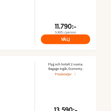
11.790:-
5.895:-/person
VÄLJ
Flyg och hotell 2 vuxna.
Bagage ingår, Economy.
Prisdetaljer
13.590:-