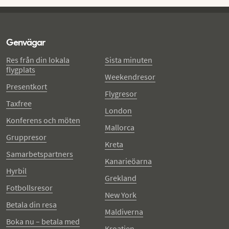
Genvägar
Res från din lokala
Sista minuten
flygplats
Weekendresor
Presentkort
Flygresor
Taxfree
London
Konferens och möten
Mallorca
Gruppresor
Kreta
Samarbetspartners
Kanarieöarna
Hyrbil
Grekland
Fotbollsresor
New York
Betala din resa
Maldiverna
Boka nu – betala med
Kroatien