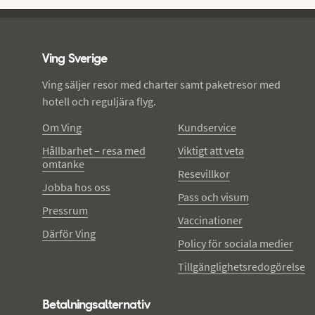
Ving - sidfot
Ving Sverige
Ving säljer resor med charter samt paketresor med
hotell och reguljära flyg.
Om Ving
Kundservice
Hållbarhet – resa med
Viktigt att veta
omtanke
Resevillkor
Jobba hos oss
Pass och visum
Pressrum
Vaccinationer
Därför Ving
Policy för sociala medier
Tillgänglighetsredogörelse
Betalningsalternativ