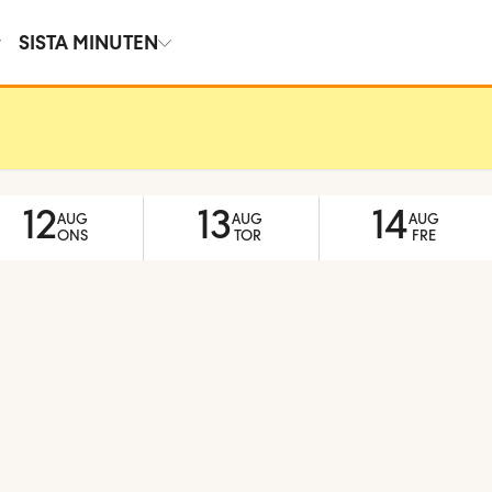
SISTA MINUTEN
12
13
14
AUG
AUG
AUG
ONS
TOR
FRE