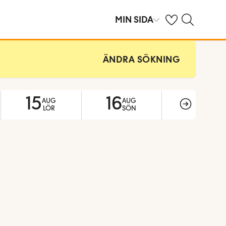
Se dina sparade h
Sök på ving.se
MIN SIDA
ÄNDRA SÖKNING
15
16
17
AUG
AUG
AUG
LÖR
SÖN
MÅN