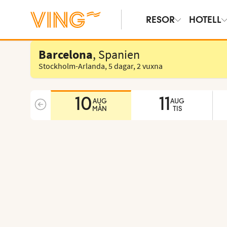
RESOR
HOTELL
Välj hotell
Barcelona
, Spanien
Stockholm-Arlanda
,
5 dagar
,
2 vuxna
10
11
AUG
AUG
MÅN
TIS