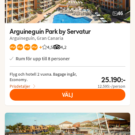
46
Arguineguín Park by Servatur
Arguineguín, Gran Canaria
+
4,5
Betyg från Vings gäster: 4.478/5
Betyg från Tripadvisor: 4.2 of 5
4,2
Rum för upp till 8 personer
Flyg och hotell 2 vuxna.
 Bagage ingår, 
25.190:-
Economy.
Prisdetaljer
12.595:-/person
VÄLJ