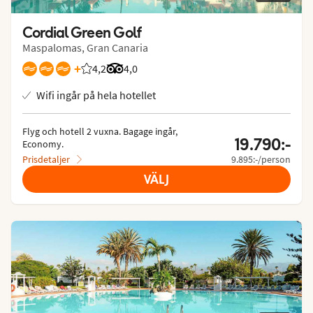
Cordial Green Golf
Maspalomas, Gran Canaria
+
4,2
Betyg från Vings gäster: 4.189/5
Betyg från Tripadvisor: 4 of 5
4,0
Wifi ingår på hela hotellet
Flyg och hotell 2 vuxna.
 Bagage ingår, 
19.790:-
Economy.
Prisdetaljer
9.895:-/person
VÄLJ