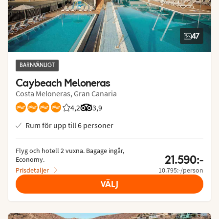
47
BARNVÄNLIGT
Caybeach Meloneras
Costa Meloneras, Gran Canaria
4,2
Betyg från Vings gäster: 4.24/5
Betyg från Tripadvisor: 3.9 of 5
3,9
Rum för upp till 6 personer
Flyg och hotell 2 vuxna.
 Bagage ingår, 
21.590:-
Economy.
Prisdetaljer
10.795:-/person
VÄLJ