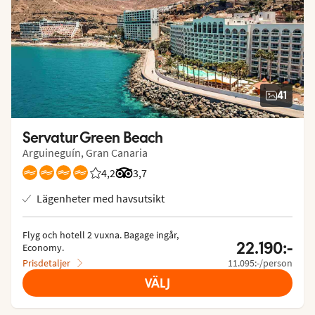
41
Servatur Green Beach
Arguineguín, Gran Canaria
4,2
Betyg från Vings gäster: 4.158/5
Betyg från Tripadvisor: 3.7 of 5
3,7
Lägenheter med havsutsikt
Flyg och hotell 2 vuxna.
 Bagage ingår, 
22.190:-
Economy.
Prisdetaljer
11.095:-/person
VÄLJ