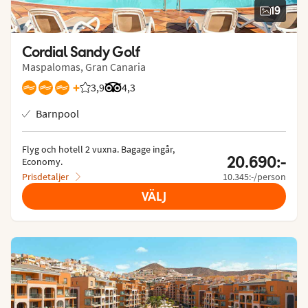
19
Cordial Sandy Golf
Maspalomas, Gran Canaria
+
3,9
Betyg från Vings gäster: 3.885/5
Betyg från Tripadvisor: 4.3 of 5
4,3
Barnpool
Flyg och hotell 2 vuxna.
 Bagage ingår, 
20.690:-
Economy.
Prisdetaljer
10.345:-/person
VÄLJ