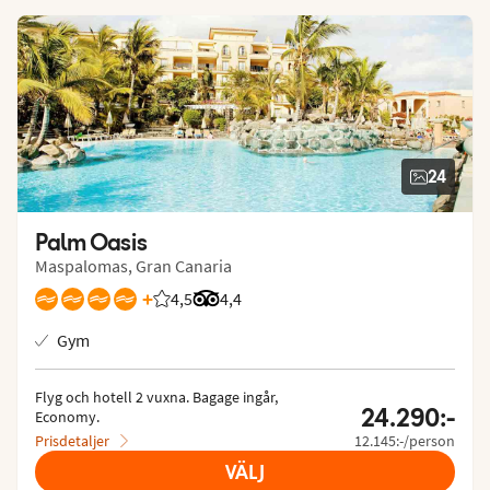
24
Palm Oasis
Maspalomas, Gran Canaria
+
4,5
Betyg från Vings gäster: 4.509/5
Betyg från Tripadvisor: 4.4 of 5
4,4
Gym
Flyg och hotell 2 vuxna.
 Bagage ingår, 
24.290:-
Economy.
Prisdetaljer
12.145:-/person
VÄLJ