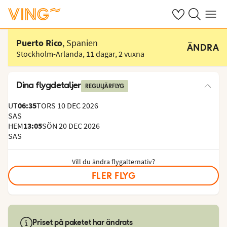
Se dina sparade
Sök på ving.s
Meny
Välj hotell
Puerto Rico
, Spanien
ÄNDRA
Stockholm-Arlanda
,
11 dagar
,
2 vuxna
Dina flygdetaljer
REGULJÄRFLYG
UT
06:35
TORS 10 DEC 2026
SAS
HEM
13:05
SÖN 20 DEC 2026
SAS
Vill du ändra flygalternativ?
FLER FLYG
Priset på paketet har ändrats