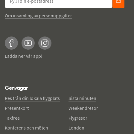
Om insamling av personuppgifter
Facebook
YouTube
Instagram
Ladda ner vår app!
Genvägar
Res från din lokala flygplats
Sista minuten
Presentkort
Weekendresor
Taxfree
Flygresor
Konferens och möten
London