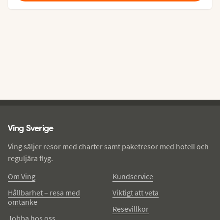
Ving - sidfot
Ving Sverige
Ving säljer resor med charter samt paketresor med hotell och
reguljära flyg.
Om Ving
Kundservice
Hållbarhet – resa med
Viktigt att veta
omtanke
Resevillkor
Jobba hos oss