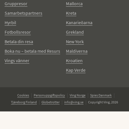
Gruppresor
Mallorca
Samarbetspartners
Kreta
Hyrbil
Kanarieöarna
Fotbollsresor
Grekland
Betala din resa
New York
Boka nu – betala med Resurs
Maldiverna
Vings vänner
Kroatien
Kap Verde
Cookies
Personuppgiftspolicy
Ving Norge
Spies Danmark
Tjäreborg Finland
Globetrotter
info@ving.se
Copyright Ving, 2026