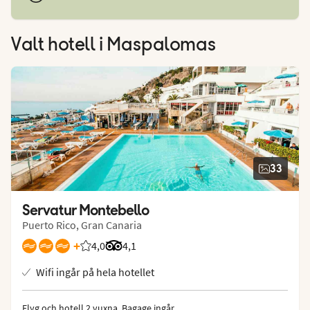
Valt hotell
i Maspalomas
33
Servatur Montebello
Puerto Rico, Gran Canaria
+
4,0
Betyg från Vings gäster: 4.017/5
Betyg från Tripadvisor: 4.1 of 5
4,1
Wifi ingår på hela hotellet
Flyg och hotell 2 vuxna.
 Bagage ingår, 