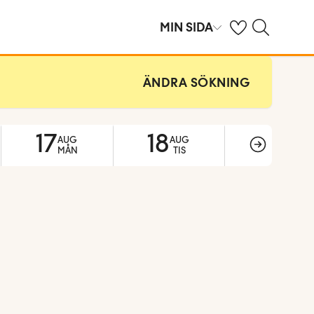
Se dina sparade h
Sök på ving.se
MIN SIDA
ÄNDRA SÖKNING
17
18
19
AUG
AUG
AUG
MÅN
TIS
ONS