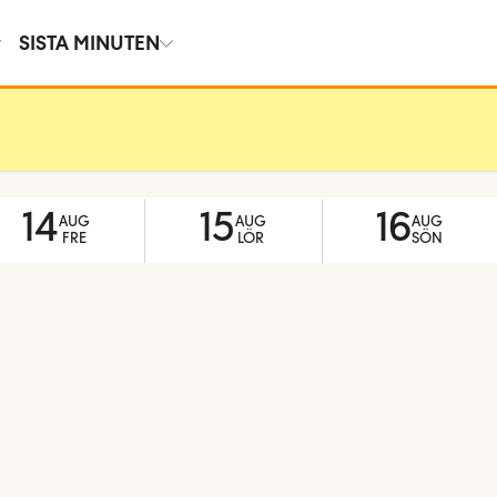
SISTA MINUTEN
14
15
16
AUG
AUG
AUG
FRE
LÖR
SÖN