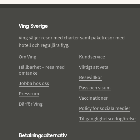
Ving - sidfot
Ving Sverige
Ving säljer resor med charter samt paketresor med
hotell och reguljära flyg.
Om Ving
Kundservice
Hållbarhet – resa med
Viktigt att veta
omtanke
Resevillkor
Jobba hos oss
Pass och visum
Pressrum
Vaccinationer
Därför Ving
Policy för sociala medier
Tillgänglighetsredogörelse
Betalningsalternativ