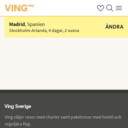
Se dina sparade
Sök på ving.s
Meny
Välj hotell
Madrid
, Spanien
ÄNDRA
Stockholm-Arlanda
,
4 dagar
,
2 vuxna
Ving - sidfot
Ving Sverige
Ving säljer resor med charter samt paketresor med hotell och
reguljära flyg.