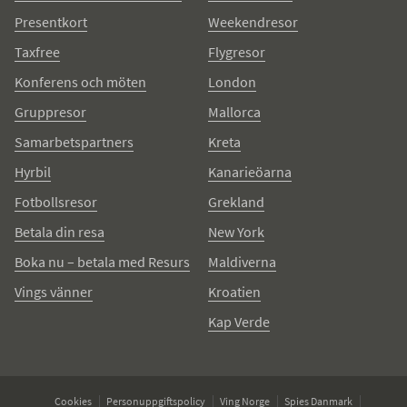
Presentkort
Weekendresor
Taxfree
Flygresor
Konferens och möten
London
Gruppresor
Mallorca
Samarbetspartners
Kreta
Hyrbil
Kanarieöarna
Fotbollsresor
Grekland
Betala din resa
New York
Boka nu – betala med Resurs
Maldiverna
Vings vänner
Kroatien
Kap Verde
Cookies
Personuppgiftspolicy
Ving Norge
Spies Danmark