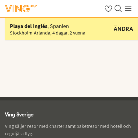
Se dina sparade
Sök på ving.s
Meny
Välj hotell
Playa del Inglés
, Spanien
ÄNDRA
Stockholm-Arlanda
,
4 dagar
,
2 vuxna
Ving - sidfot
Ving Sverige
Ving säljer resor med charter samt paketresor med hotell och
reguljära flyg.