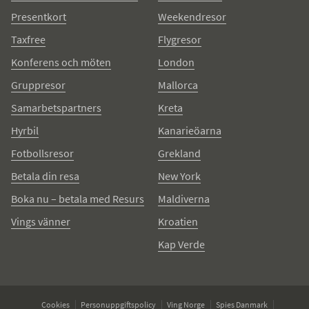
Presentkort
Weekendresor
Taxfree
Flygresor
Konferens och möten
London
Gruppresor
Mallorca
Samarbetspartners
Kreta
Hyrbil
Kanarieöarna
Fotbollsresor
Grekland
Betala din resa
New York
Boka nu – betala med Resurs
Maldiverna
Vings vänner
Kroatien
Kap Verde
Cookies
Personuppgiftspolicy
Ving Norge
Spies Danmark