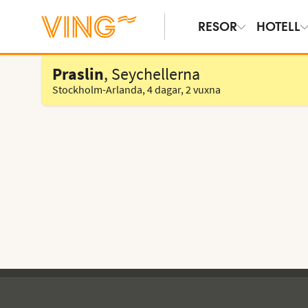
RESOR
HOTELL
Välj hotell
Praslin
, Seychellerna
Stockholm-Arlanda
,
4 dagar
,
2 vuxna
Ving - sidfot