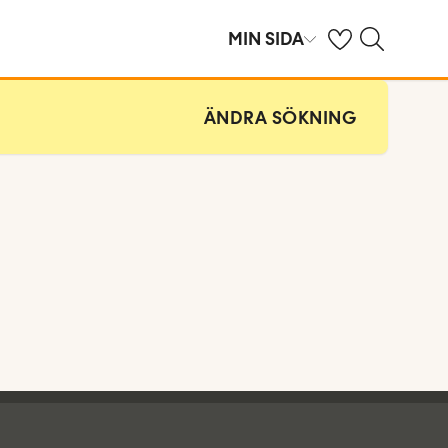
Se dina sparade h
Sök på ving.se
MIN SIDA
ÄNDRA SÖKNING