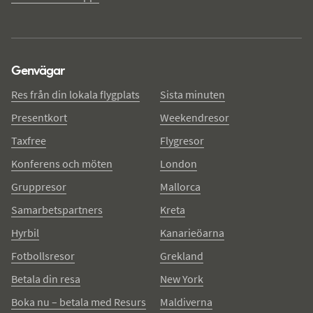
Genvägar
Res från din lokala flygplats
Sista minuten
Presentkort
Weekendresor
Taxfree
Flygresor
Konferens och möten
London
Gruppresor
Mallorca
Samarbetspartners
Kreta
Hyrbil
Kanarieöarna
Fotbollsresor
Grekland
Betala din resa
New York
Boka nu – betala med Resurs
Maldiverna