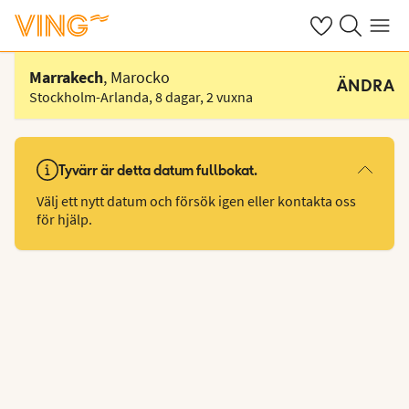
Se dina sparade
Sök på ving.s
Meny
Välj hotell
Marrakech
, Marocko
ÄNDRA
Stockholm-Arlanda
,
8 dagar
,
2 vuxna
Tyvärr är detta datum fullbokat.
Välj ett nytt datum och försök igen eller kontakta oss
för hjälp.