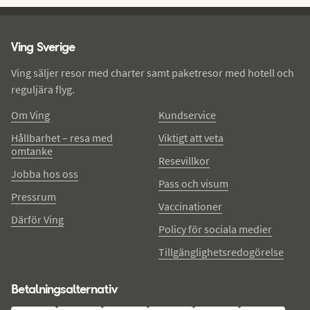
Ving - sidfot
Ving Sverige
Ving säljer resor med charter samt paketresor med hotell och
reguljära flyg.
Om Ving
Kundservice
Hållbarhet – resa med
Viktigt att veta
omtanke
Resevillkor
Jobba hos oss
Pass och visum
Pressrum
Vaccinationer
Därför Ving
Policy för sociala medier
Tillgänglighetsredogörelse
Betalningsalternativ