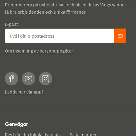
Prenumerera på nyhetsbrevet och bli en del av Vings vänner –
få bra erbjudanden och unika förmåner.
E-post
Om insamling av personuppgifter
Facebook
YouTube
Instagram
Ladda ner vår app!
Genvägar
Res från din lokala flygplats
Sista minuten