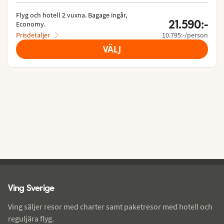
Flyg och hotell 2 vuxna.
 Bagage ingår, 
21.590:-
Economy.
Prisdetaljer
10.795:-/person
VÄLJ
Ving - sidfot
Ving Sverige
Ving säljer resor med charter samt paketresor med hotell och
reguljära flyg.