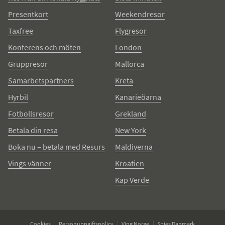
Presentkort
Weekendresor
Taxfree
Flygresor
Konferens och möten
London
Gruppresor
Mallorca
Samarbetspartners
Kreta
Hyrbil
Kanarieöarna
Fotbollsresor
Grekland
Betala din resa
New York
Boka nu – betala med Resurs
Maldiverna
Vings vänner
Kroatien
Kap Verde
Cookies
Personuppgiftspolicy
Ving Norge
Spies Danmark