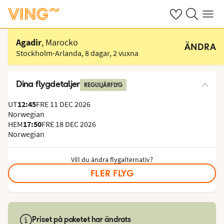
Se dina sparade
Sök på ving.s
Meny
Välj hotell
Agadir
, Marocko
ÄNDRA
Stockholm-Arlanda
,
8 dagar
,
2 vuxna
Dina flygdetaljer
REGULJÄRFLYG
UT
12:45
FRE 11 DEC 2026
Norwegian
HEM
17:50
FRE 18 DEC 2026
Norwegian
Vill du ändra flygalternativ?
FLER FLYG
Priset på paketet har ändrats