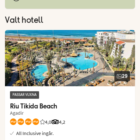
Valt hotell
29
PASSAR VUXNA
Riu Tikida Beach
Agadir
4,0
Betyg från Vings gäster: 4/5
Betyg från Tripadvisor: 4.2 of 5
4,2
All Inclusive ingår.