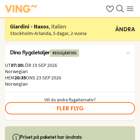
Se dina sparade
Sök på ving.s
Meny
Välj hotell
Giardini - Naxos
, Italien
ÄNDRA
Stockholm-Arlanda
,
5 dagar
,
2 vuxna
Dina flygdetaljer
REGULJÄRFLYG
UT
07:30
LÖR 19 SEP 2026
Norwegian
HEM
20:35
ONS 23 SEP 2026
Norwegian
Vill du ändra flygalternativ?
FLER FLYG
Priset på paketet har ändrats