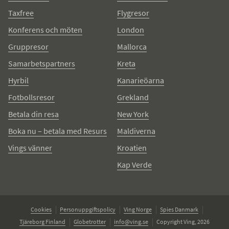
Taxfree
Flygresor
Konferens och möten
London
Gruppresor
Mallorca
Samarbetspartners
Kreta
Hyrbil
Kanarieöarna
Fotbollsresor
Grekland
Betala din resa
New York
Boka nu – betala med Resurs
Maldiverna
Vings vänner
Kroatien
Kap Verde
Cookies
Personuppgiftspolicy
Ving Norge
Spies Danmark
Tjäreborg Finland
Globetrotter
info@ving.se
Copyright Ving, 2026