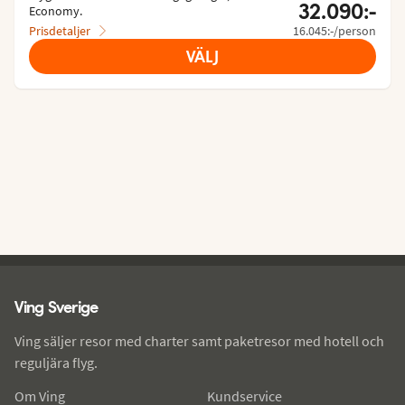
32.090:-
Economy.
Prisdetaljer
16.045:-/person
VÄLJ
Ving - sidfot
Ving Sverige
Ving säljer resor med charter samt paketresor med hotell och
reguljära flyg.
Om Ving
Kundservice