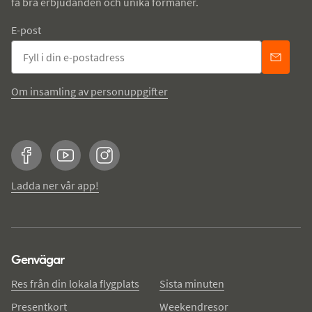
få bra erbjudanden och unika förmåner.
E-post
Om insamling av personuppgifter
Facebook
YouTube
Instagram
Ladda ner vår app!
Genvägar
Res från din lokala flygplats
Sista minuten
Presentkort
Weekendresor