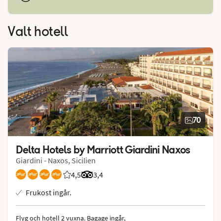
Valt hotell
70
Delta Hotels by Marriott Giardini Naxos
Giardini - Naxos, Sicilien
4,5
Betyg från Vings gäster: 4.5/5
Betyg från Tripadvisor: 3.4 of 5
3,4
Frukost ingår.
Flyg och hotell 2 vuxna.
 Bagage ingår, 