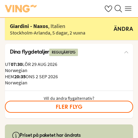
Se dina sparade
Sök på ving.s
Meny
Välj hotell
Giardini - Naxos
, Italien
ÄNDRA
Stockholm-Arlanda
,
5 dagar
,
2 vuxna
Dina flygdetaljer
REGULJÄRFLYG
UT
07:30
LÖR 29 AUG 2026
Norwegian
HEM
20:35
ONS 2 SEP 2026
Norwegian
Vill du ändra flygalternativ?
FLER FLYG
Priset på paketet har ändrats