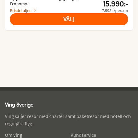
15.990:-
Economy.
Prisdetaljer
7.995:-/person
VÄLJ
Ving - sidfot
Ving Sverige
Ving säljer resor med charter samt paketresor med hotell och
reguljära flyg.
Om Ving
Kundservice