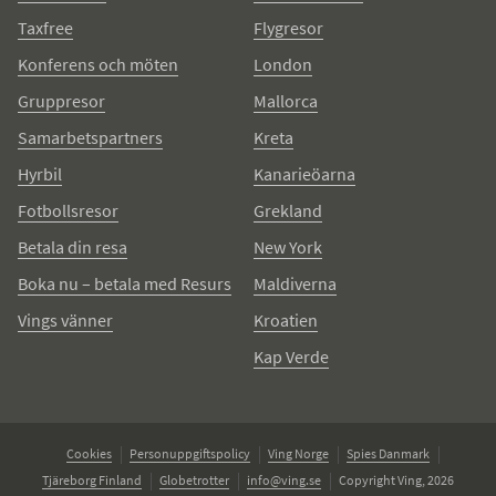
Taxfree
Flygresor
Konferens och möten
London
Gruppresor
Mallorca
Samarbetspartners
Kreta
Hyrbil
Kanarieöarna
Fotbollsresor
Grekland
Betala din resa
New York
Boka nu – betala med Resurs
Maldiverna
Vings vänner
Kroatien
Kap Verde
Cookies
Personuppgiftspolicy
Ving Norge
Spies Danmark
Tjäreborg Finland
Globetrotter
info@ving.se
Copyright Ving, 2026