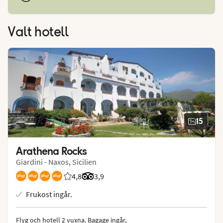
Valt hotell
15
Arathena Rocks
Giardini - Naxos, Sicilien
4,8
Betyg från Vings gäster: 4.75/5
Betyg från Tripadvisor: 3.9 of 5
3,9
Frukost ingår.
Flyg och hotell 2 vuxna.
 Bagage ingår, 