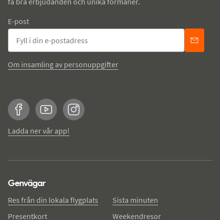
få bra erbjudanden och unika förmåner.
E-post
Om insamling av personuppgifter
Facebook
YouTube
Instagram
Ladda ner vår app!
Genvägar
Res från din lokala flygplats
Sista minuten
Presentkort
Weekendresor