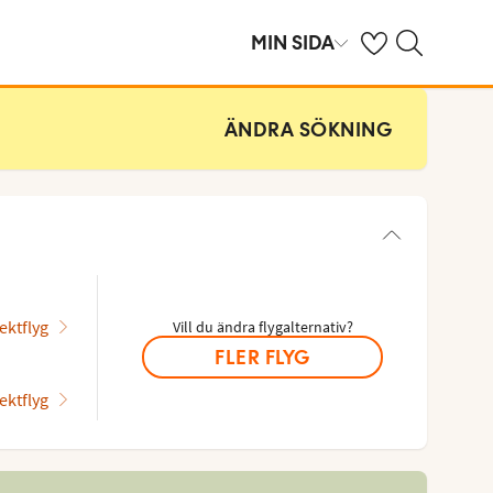
Se dina sparade h
Sök på ving.se
MIN SIDA
ÄNDRA SÖKNING
ektflyg
Vill du ändra flygalternativ?
FLER FLYG
ektflyg