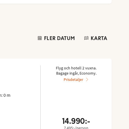
FLER DATUM
KARTA
Flyg och hotell 2 vuxna.
Bagage ingår, Economy.
Prisdetaljer
: 0 m
14.990:-
7.495:-/person