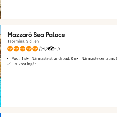
Mazzarò Sea Palace
Taormina, Sicilien
4,2
Betyg från Vings gäster: 4.2/5
Betyg från Tripadvisor: 4.9 of 5
4,9
Pool: 1 st
Närmaste strand/bad: 0 m
Närmaste centrum: 
Frukost ingår.