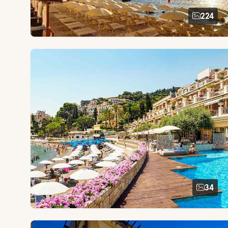
224
34