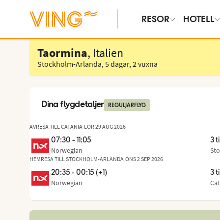
RESOR
HOTELL
Välj hotell
Taormina
, Italien
Stockholm-Arlanda
,
5 dagar
,
2 vuxna
Dina flygdetaljer
REGULJÄRFLYG
AVRESA TILL CATANIA
LÖR 29 AUG 2026
07:30 - 11:05
3 t
Norwegian
Sto
Frå
,
til
HEMRESA TILL STOCKHOLM-ARLANDA
ONS 2 SEP 2026
20:35 - 00:15 (+1)
3 t
Norwegian
Cat
Frå
,
til