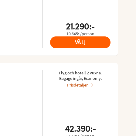
21.290:-
10.645:-/person
VÄLJ
Flyg och hotell 2 vuxna.
Bagage ingår, Economy.
Prisdetaljer
42.390:-
21.195:-/person