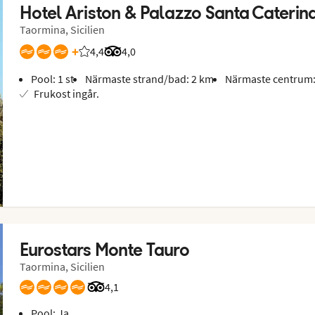
Hotel Ariston & Palazzo Santa Caterin
Taormina, Sicilien
+
4,4
Betyg från Vings gäster: 4.375/5
Betyg från Tripadvisor: 4 of 5
4,0
Pool: 1 st
Närmaste strand/bad: 2 km
Närmaste centrum:
Frukost ingår.
Eurostars Monte Tauro
Taormina, Sicilien
Betyg från Tripadvisor: 4.1 of 5
4,1
Pool: Ja