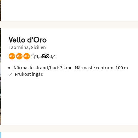
Vello d'Oro
Taormina, Sicilien
4,5
Betyg från Vings gäster: 4.5/5
Betyg från Tripadvisor: 3.4 of 5
3,4
Närmaste strand/bad: 3 km
Närmaste centrum: 100 m
Frukost ingår.