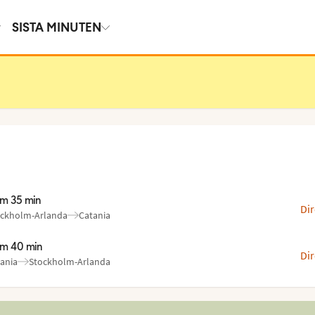
SISTA MINUTEN
im 35 min
Dir
ckholm-Arlanda
Catania
n
l
:
:
im 40 min
Dir
ania
Stockholm-Arlanda
n
l
:
: