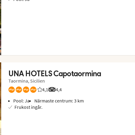
UNA HOTELS Capotaormina
Taormina, Sicilien
4,1
Betyg från Vings gäster: 4.143/5
Betyg från Tripadvisor: 4.4 of 5
4,4
Pool: Ja
Närmaste centrum: 3 km
Frukost ingår.