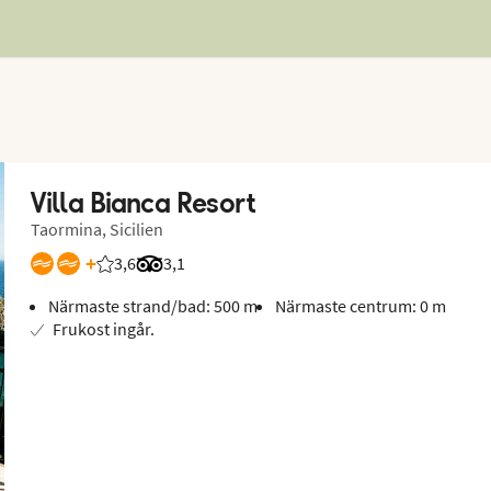
Villa Bianca Resort
Taormina, Sicilien
+
3,6
Betyg från Vings gäster: 3.567/5
Betyg från Tripadvisor: 3.1 of 5
3,1
Närmaste strand/bad: 500 m
Närmaste centrum: 0 m
Frukost ingår.