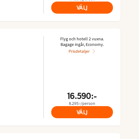
VÄLJ
Flyg och hotell 2 vuxna.
Bagage ingår, Economy.
Prisdetaljer
16.590:-
8.295:-/person
VÄLJ