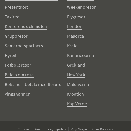
Presentkort
Weekendresor
Taxfree
Flygresor
Konferens och möten
London
Gruppresor
Mallorca
Samarbetspartners
Kreta
Hyrbil
Kanarieöarna
Fotbollsresor
Grekland
Betala din resa
New York
Boka nu – betala med Resurs
Maldiverna
Vings vänner
Kroatien
Kap Verde
Cookies
Personuppgiftspolicy
Ving Norge
Spies Danmark