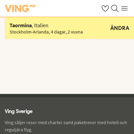
Se dina sparade
Sök på ving.s
Meny
Välj hotell
Taormina
, Italien
ÄNDRA
Stockholm-Arlanda
,
4 dagar
,
2 vuxna
Ving - sidfot
Ving Sverige
Ving säljer resor med charter samt paketresor med hotell och
reguljära flyg.