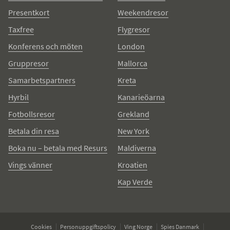
Presentkort
Weekendresor
Taxfree
Flygresor
Konferens och möten
London
Gruppresor
Mallorca
Samarbetspartners
Kreta
Hyrbil
Kanarieöarna
Fotbollsresor
Grekland
Betala din resa
New York
Boka nu – betala med Resurs
Maldiverna
Vings vänner
Kroatien
Kap Verde
Cookies
Personuppgiftspolicy
Ving Norge
Spies Danmark