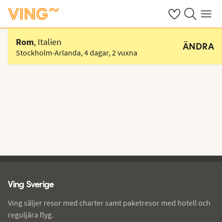
Se dina sparade
Sök på ving.s
Meny
Välj hotell
Rom
, Italien
ÄNDRA
Stockholm-Arlanda
,
4 dagar
,
2 vuxna
Ving - sidfot
Ving Sverige
Ving säljer resor med charter samt paketresor med hotell och
reguljära flyg.