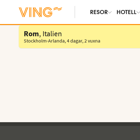
RESOR
HOTELL
Välj hotell
Rom
, Italien
Stockholm-Arlanda
,
4 dagar
,
2 vuxna
Ving - sidfot