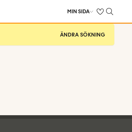
Se dina sparade h
Sök på ving.se
MIN SIDA
ÄNDRA SÖKNING